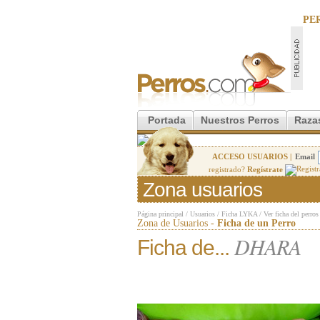
PE
Portada
Nuestros Perros
Raza
ACCESO USUARIOS |
Email
registrado?
Regístrate
Zona usuarios
Página principal
/
Usuarios
/
Ficha LYKA
/
Ver ficha del perros
Zona de Usuarios -
Ficha de un Perro
DHARA
Ficha de...