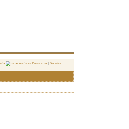
seña
|
No estás