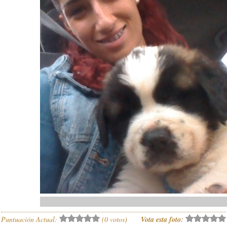
Puntuación Actual:
(
0
votos)
Vota esta foto: