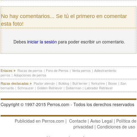
No hay comentarios... Se tú el primero en comentar
esta foto!
Debes
iniciar la sesión
para poder escribir un comentario.
Enlaces
Razas de perros
|
Foro de Perros
|
Venta perros
|
Adiestramiento
perros
|
Adopciones de perros
Razas destacadas
Pastor alemán
|
Bulldog
|
Bull terrier
|
Yorkshire
|
Boxer
|
San
bernardo
|
Schnauzer
|
Golden Retriever
|
Doberman
|
Labrador Retriever
Copyright © 1997-2015 Perros.com - Todos los derechos reservados
Publicidad en Perros.com
|
Contacte
|
Aviso Legal
|
Política de
privacidad
|
Condiciones de uso