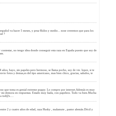
español va hacer 5 meses, y pesa 6kilos y medio... nose creeemos que para los
mal ?
r contestar, no tengo idea donde conseguir esta raza en España puesto que soy de
Sam.
 años, bayo, sin papeles pero hermoso, se llama pocho, soy de vte. lopez, si te
 envio fotos y demas,es del tipo americano, mas bien chico, gracias, saludos, te
nso que toma es genial extreme puppy. Lo compro por internet.Además es muy
r mi demora en respuestas. Estado muy liada, con papeleos. Todo va bien.Mucha
a tod@s.....
 entre 2 y cuatro años de edad, raza Husky , malamute , pastor alemán.Dócil y