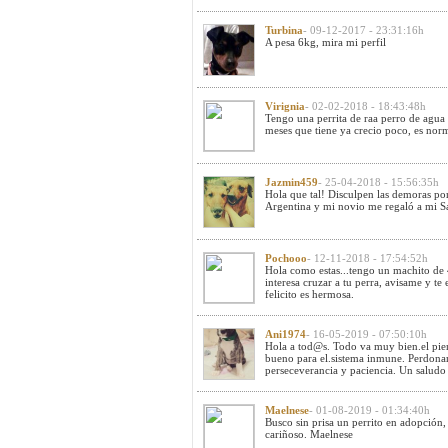
Turbina
- 09-12-2017 - 23:31:16h
A pesa 6kg, mira mi perfil
Virignia
- 02-02-2018 - 18:43:48h
Tengo una perrita de raa perro de agua 
meses que tiene ya crecio poco, es nor
Jazmin459
- 25-04-2018 - 15:56:35h
Hola que tal! Disculpen las demoras po
Argentina y mi novio me regaló a mi 
Pochooo
- 12-11-2018 - 17:54:52h
Hola como estas...tengo un machito de 4
interesa cruzar a tu perra, avisame y te
felicito es hermosa.
Ani1974
- 16-05-2019 - 07:50:10h
Hola a tod@s. Todo va muy bien.el pie
bueno para el.sistema inmune. Perdona
perseceverancia y paciencia. Un saludo 
Maelnese
- 01-08-2019 - 01:34:40h
Busco sin prisa un perrito en adopción,
cariñoso. Maelnese