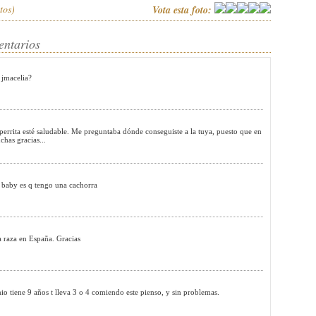
tos)
Vota esta foto:
entarios
 jmacelia?
 perrita esté saludable. Me preguntaba dónde conseguiste a la tuya, puesto que en
has gracias...
tu baby es q tengo una cachorra
a raza en España. Gracias
ene 9 años t lleva 3 o 4 comiendo este pienso, y sin problemas.