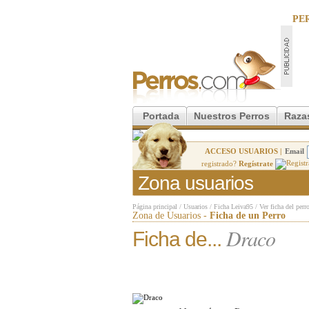
PE
Portada
Nuestros Perros
Raza
ACCESO USUARIOS |
Email
registrado?
Regístrate
Zona usuarios
Página principal
/
Usuarios
/
Ficha Leiva95
/
Ver ficha del perr
Zona de Usuarios -
Ficha de un Perro
Draco
Ficha de...