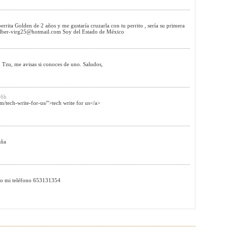
errita Golden de 2 años y me gustaría cruzarla con tu perrito , sería su primera
lber-virg25@hotmail.com
Soy del Estado de México
Tzu, me avisas si conoces de uno. Saludos,
56h
/tech-write-for-us/">tech write for us</a>
aña
dejo mi teléfono 653131354