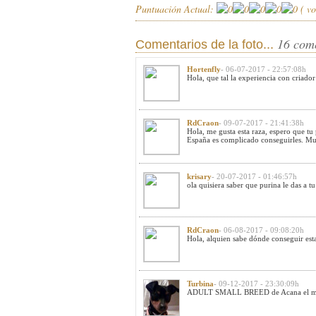
Puntuación Actual:
(
vo
16 com
Comentarios de la foto...
Hortenfly
- 06-07-2017 - 22:57:08h
Hola, que tal la experiencia con criador
RdCraon
- 09-07-2017 - 21:41:38h
Hola, me gusta esta raza, espero que tu
España es complicado conseguirles. Muc
krisary
- 20-07-2017 - 01:46:57h
ola quisiera saber que purina le das a 
RdCraon
- 06-08-2017 - 09:08:20h
Hola, alquien sabe dónde conseguir est
Turbina
- 09-12-2017 - 23:30:09h
ADULT SMALL BREED de Acana el mio ti