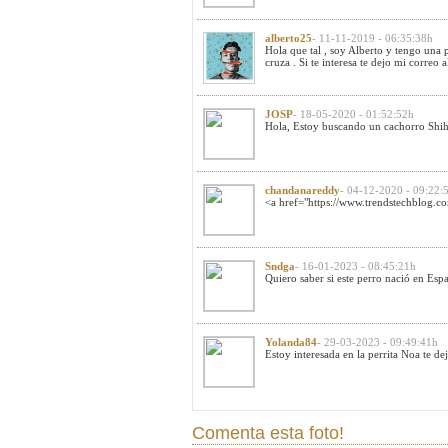
alberto25
- 11-11-2019 - 06:35:38h
Hola que tal , soy Alberto y tengo una p
cruza . Si te interesa te dejo mi correo
a
JOSP
- 18-05-2020 - 01:52:52h
Hola, Estoy buscando un cachorro Shih 
chandanareddy
- 04-12-2020 - 09:22:
<a href="https://www.trendstechblog.com
Sndga
- 16-01-2023 - 08:45:21h
Quiero saber si este perro nació en Esp
Yolanda84
- 29-03-2023 - 09:49:41h
Estoy interesada en la perrita Noa te 
Comenta esta foto!