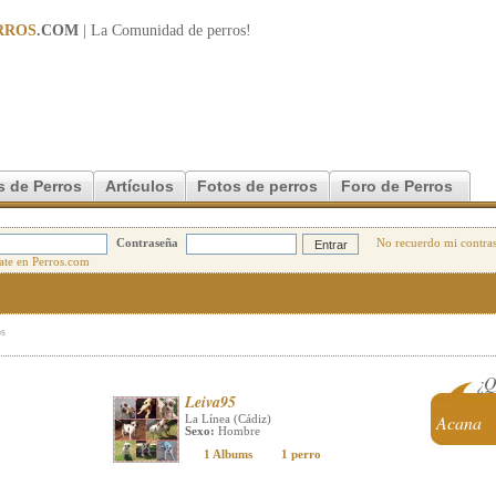
RROS
.COM
| La Comunidad de
perros
!
s de Perros
Artículos
Fotos de perros
Foro de Perros
Contraseña
No recuerdo mi contra
os
¿Q
Leiva95
Acana
La Línea (Cádiz)
Sexo:
Hombre
1 Albums
1 perro