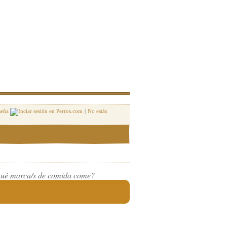
seña
|
No estás
ué marca/s de comida come?