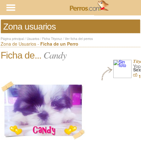
Zona usuarios
Página principal
/
Usuarios
/
Ficha Titycruz
/
Ver ficha del perros
Zona de Usuarios -
Ficha de un Perro
Candy
Ficha de...
Tity
Yop
Sex
1