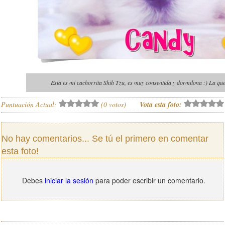
Esta es mi cachorrita Shih Tzu, es muy consentida y dormilona :) La q
Puntuación Actual:
(
0
votos)
Vota esta foto:
No hay comentarios... Se tú el primero en comentar
esta foto!
Debes
iniciar la sesión
para poder escribir un comentario.