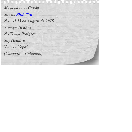
Mi nombre es
Candy
Soy un
Shih Tzu
Nací el
13 de August de 2015
Y tengo
10 años
No Tengo
Pedigree
Soy
Hembra
Vivo en
Yopal
(Casanare - Colombia)