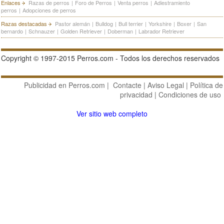
Enlaces
Razas de perros
|
Foro de Perros
|
Venta perros
|
Adiestramiento
perros
|
Adopciones de perros
Razas destacadas
Pastor alemán
|
Bulldog
|
Bull terrier
|
Yorkshire
|
Boxer
|
San
bernardo
|
Schnauzer
|
Golden Retriever
|
Doberman
|
Labrador Retriever
Copyright © 1997-2015 Perros.com - Todos los derechos reservados
Publicidad en Perros.com
|
Contacte
|
Aviso Legal
|
Política de
privacidad
|
Condiciones de uso
Ver sitio web completo