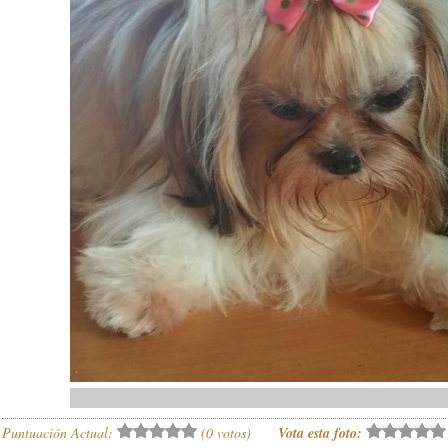
Puntuación Actual:
(
0
votos)
Vota esta foto: