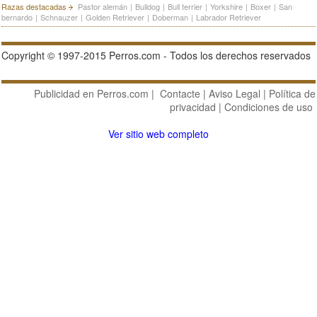
Razas destacadas
Pastor alemán
|
Bulldog
|
Bull terrier
|
Yorkshire
|
Boxer
|
San
bernardo
|
Schnauzer
|
Golden Retriever
|
Doberman
|
Labrador Retriever
Copyright © 1997-2015 Perros.com - Todos los derechos reservados
Publicidad en Perros.com
|
Contacte
|
Aviso Legal
|
Política de
privacidad
|
Condiciones de uso
Ver sitio web completo