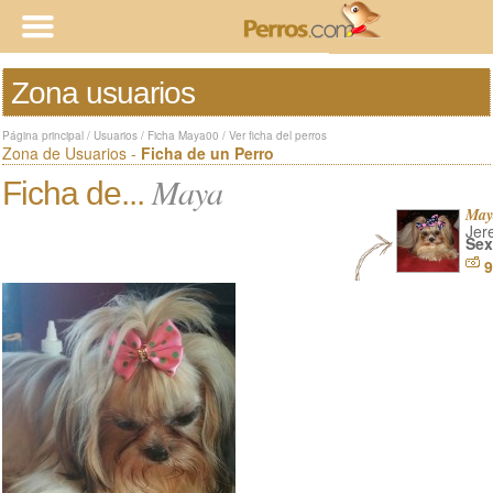
Zona usuarios
Página principal
/
Usuarios
/
Ficha Maya00
/
Ver ficha del perros
Zona de Usuarios -
Ficha de un Perro
Maya
Ficha de...
May
Jer
Sex
9