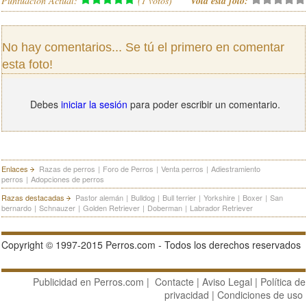
Puntuación Actual:
(
1
votos)
Vota esta foto:
No hay comentarios... Se tú el primero en comentar
esta foto!
Debes
iniciar la sesión
para poder escribir un comentario.
Enlaces
Razas de perros
|
Foro de Perros
|
Venta perros
|
Adiestramiento
perros
|
Adopciones de perros
Razas destacadas
Pastor alemán
|
Bulldog
|
Bull terrier
|
Yorkshire
|
Boxer
|
San
bernardo
|
Schnauzer
|
Golden Retriever
|
Doberman
|
Labrador Retriever
Copyright © 1997-2015 Perros.com - Todos los derechos reservados
Publicidad en Perros.com
|
Contacte
|
Aviso Legal
|
Política de
privacidad
|
Condiciones de uso