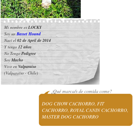
Mi nombre es
LOCKY
Soy un
Basset Hound
Nací el
02 de April de 2014
Y tengo
12 años
No Tengo
Pedigree
Soy
Macho
Vivo en
Valparaíso
(Valparaíso - Chile)
¿Qué marca/s de comida come?
DOG CHOW CACHORRO, FIT
CACHORRO, ROYAL CANIN CACHORRO,
MASTER DOG CACHORRO