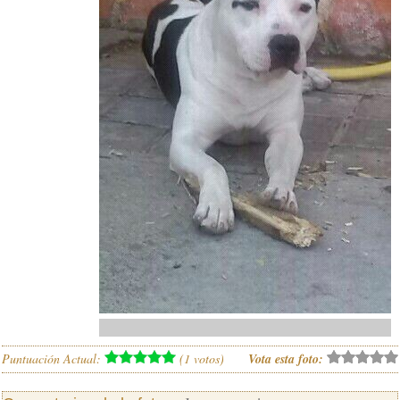
Puntuación Actual:
(
1
votos)
Vota esta foto: