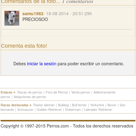
1 comentarios
Comentarios de la foto...
samu1982
- 18-08-2014 - 20:51:29h
PRECIOSOO
Comenta esta foto!
Debes
iniciar la sesión
para poder escribir un comentario.
Enlaces
Razas de perros
|
Foro de Perros
|
Venta perros
|
Adiestramiento
perros
|
Adopciones de perros
Razas destacadas
Pastor alemán
|
Bulldog
|
Bull terrier
|
Yorkshire
|
Boxer
|
San
bernardo
|
Schnauzer
|
Golden Retriever
|
Doberman
|
Labrador Retriever
Copyright © 1997-2015 Perros.com - Todos los derechos reservados