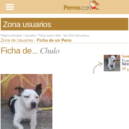
Zona usuarios
Página principal
/
Usuarios
/
Ficha samu1982
/
Ver ficha del perros
Zona de Usuarios -
Ficha de un Perro
Chulo
Ficha de...
Sam
Fue
Sex
1