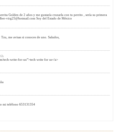
errita Golden de 2 años y me gustaría cruzarla con tu perrito , sería su primera
lber-virg25@hotmail.com
Soy del Estado de México
Tzu, me avisas si conoces de uno. Saludos,
56h
/tech-write-for-us/">tech write for us</a>
aña
dejo mi teléfono 653131354