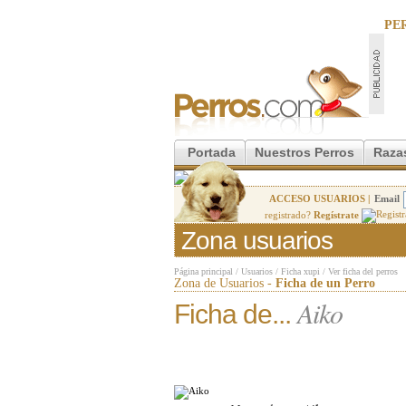
PE
Portada
Nuestros Perros
Raza
ACCESO USUARIOS |
Email
registrado?
Regístrate
Zona usuarios
Página principal
/
Usuarios
/
Ficha xupi
/
Ver ficha del perros
Zona de Usuarios -
Ficha de un Perro
Aiko
Ficha de...