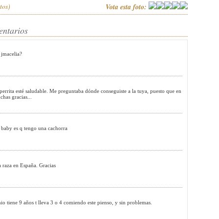
tos)
Vota esta foto:
entarios
 jmacelia?
 perrita esté saludable. Me preguntaba dónde conseguiste a la tuya, puesto que en
has gracias...
tu baby es q tengo una cachorra
a raza en España. Gracias
ene 9 años t lleva 3 o 4 comiendo este pienso, y sin problemas.