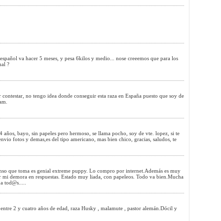
español va hacer 5 meses, y pesa 6kilos y medio... nose creeemos que para los
mal ?
r contestar, no tengo idea donde conseguir esta raza en España puesto que soy de
Sam.
 años, bayo, sin papeles pero hermoso, se llama pocho, soy de vte. lopez, si te
 envio fotos y demas,es del tipo americano, mas bien chico, gracias, saludos, te
nso que toma es genial extreme puppy. Lo compro por internet.Además es muy
r mi demora en respuestas. Estado muy liada, con papeleos. Todo va bien.Mucha
a tod@s.....
 entre 2 y cuatro años de edad, raza Husky , malamute , pastor alemán.Dócil y