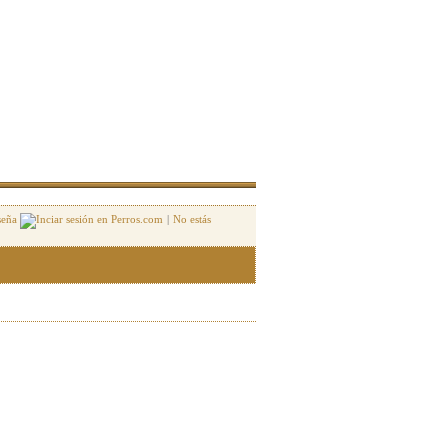
seña
|
No estás