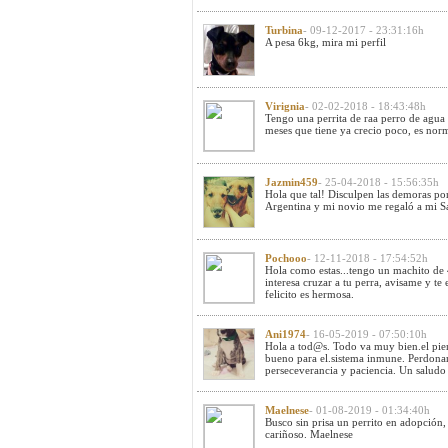
Turbina
- 09-12-2017 - 23:31:16h
A pesa 6kg, mira mi perfil
Virignia
- 02-02-2018 - 18:43:48h
Tengo una perrita de raa perro de agua 
meses que tiene ya crecio poco, es nor
Jazmin459
- 25-04-2018 - 15:56:35h
Hola que tal! Disculpen las demoras po
Argentina y mi novio me regaló a mi 
Pochooo
- 12-11-2018 - 17:54:52h
Hola como estas...tengo un machito de 4
interesa cruzar a tu perra, avisame y te
felicito es hermosa.
Ani1974
- 16-05-2019 - 07:50:10h
Hola a tod@s. Todo va muy bien.el pie
bueno para el.sistema inmune. Perdona
perseceverancia y paciencia. Un saludo 
Maelnese
- 01-08-2019 - 01:34:40h
Busco sin prisa un perrito en adopción,
cariñoso. Maelnese