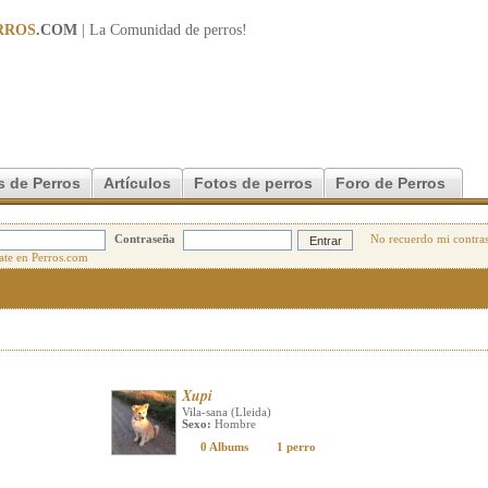
RROS
.COM
| La Comunidad de
perros
!
s de Perros
Artículos
Fotos de perros
Foro de Perros
Contraseña
No recuerdo mi contra
Xupi
Vila-sana (Lleida)
Sexo:
Hombre
0 Albums
1 perro