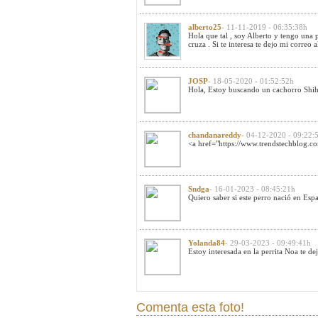
alberto25
- 11-11-2019 - 06:35:38h
Hola que tal , soy Alberto y tengo una p
cruza . Si te interesa te dejo mi correo
a
JOSP
- 18-05-2020 - 01:52:52h
Hola, Estoy buscando un cachorro Shih 
chandanareddy
- 04-12-2020 - 09:22:
<a href="https://www.trendstechblog.com
Sndga
- 16-01-2023 - 08:45:21h
Quiero saber si este perro nació en Esp
Yolanda84
- 29-03-2023 - 09:49:41h
Estoy interesada en la perrita Noa te 
Comenta esta foto!