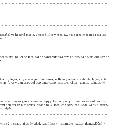
español va hacer 5 meses, y pesa 6kilos y medio... nose creeemos que para los
mal ?
r contestar, no tengo idea donde conseguir esta raza en España puesto que soy de
Sam.
 años, bayo, sin papeles pero hermoso, se llama pocho, soy de vte. lopez, si te
 envio fotos y demas,es del tipo americano, mas bien chico, gracias, saludos, te
nso que toma es genial extreme puppy. Lo compro por internet.Además es muy
r mi demora en respuestas. Estado muy liada, con papeleos. Todo va bien.Mucha
a tod@s.....
 entre 2 y cuatro años de edad, raza Husky , malamute , pastor alemán.Dócil y