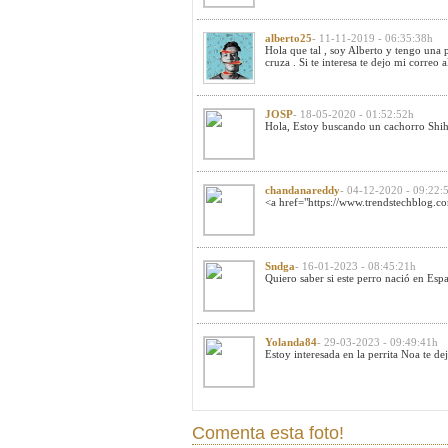
alberto25
- 11-11-2019 - 06:35:38h
Hola que tal , soy Alberto y tengo una p
cruza . Si te interesa te dejo mi correo
a
JOSP
- 18-05-2020 - 01:52:52h
Hola, Estoy buscando un cachorro Shih 
chandanareddy
- 04-12-2020 - 09:22:
<a href="https://www.trendstechblog.com
Sndga
- 16-01-2023 - 08:45:21h
Quiero saber si este perro nació en Esp
Yolanda84
- 29-03-2023 - 09:49:41h
Estoy interesada en la perrita Noa te 
Comenta esta foto!