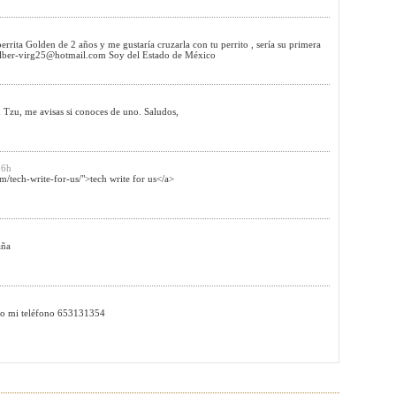
errita Golden de 2 años y me gustaría cruzarla con tu perrito , sería su primera
lber-virg25@hotmail.com
Soy del Estado de México
Tzu, me avisas si conoces de uno. Saludos,
56h
/tech-write-for-us/">tech write for us</a>
aña
dejo mi teléfono 653131354