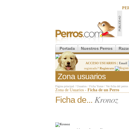
PE
Portada
Nuestros Perros
Raza
ACCESO USUARIOS |
Email
registrado?
Regístrate
Zona usuarios
Página principal
/
Usuarios
/
Ficha Yozue
/
Ver ficha del perros
Zona de Usuarios -
Ficha de un Perro
Kronoz
Ficha de...