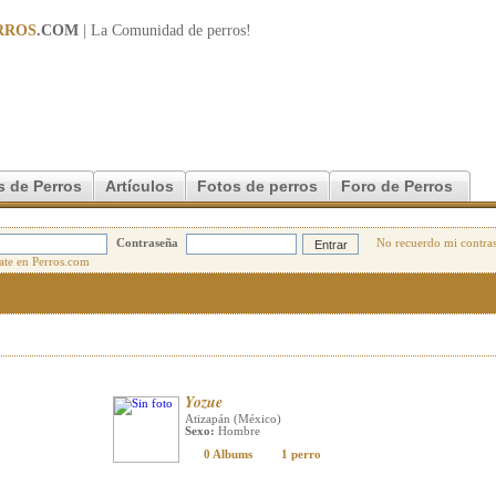
RROS
.COM
| La Comunidad de
perros
!
s de Perros
Artículos
Fotos de perros
Foro de Perros
Contraseña
No recuerdo mi contra
Yozue
Atizapán (México)
Sexo:
Hombre
0 Albums
1 perro