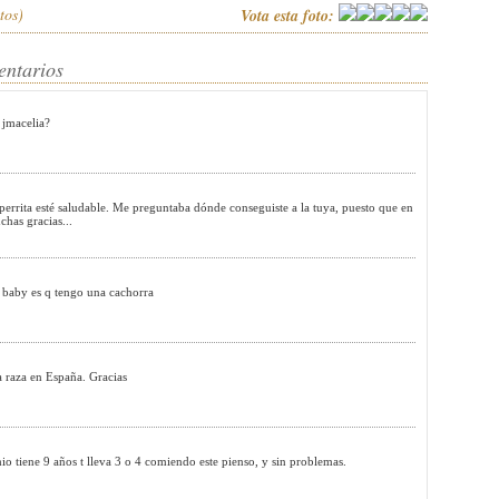
tos)
Vota esta foto:
entarios
 jmacelia?
 perrita esté saludable. Me preguntaba dónde conseguiste a la tuya, puesto que en
has gracias...
tu baby es q tengo una cachorra
a raza en España. Gracias
ene 9 años t lleva 3 o 4 comiendo este pienso, y sin problemas.