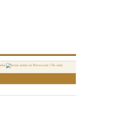
seña
|
No estás