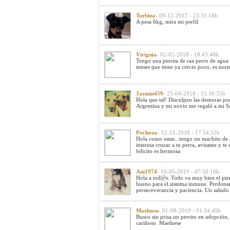
Turbina
- 09-12-2017 - 23:31:16h
A pesa 6kg, mira mi perfil
Virignia
- 02-02-2018 - 18:43:48h
Tengo una perrita de raa perro de agua 
meses que tiene ya crecio poco, es nor
Jazmin459
- 25-04-2018 - 15:56:35h
Hola que tal! Disculpen las demoras po
Argentina y mi novio me regaló a mi 
Pochooo
- 12-11-2018 - 17:54:52h
Hola como estas...tengo un machito de 4
interesa cruzar a tu perra, avisame y te
felicito es hermosa.
Ani1974
- 16-05-2019 - 07:50:10h
Hola a tod@s. Todo va muy bien.el pie
bueno para el.sistema inmune. Perdona
perseceverancia y paciencia. Un saludo 
Maelnese
- 01-08-2019 - 01:34:40h
Busco sin prisa un perrito en adopción,
cariñoso. Maelnese