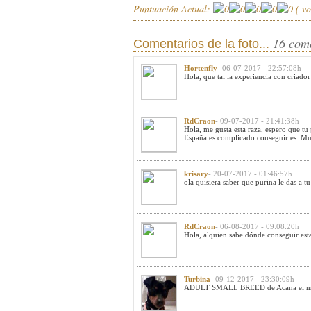
Puntuación Actual:
(
vo
16 com
Comentarios de la foto...
Hortenfly
- 06-07-2017 - 22:57:08h
Hola, que tal la experiencia con criador
RdCraon
- 09-07-2017 - 21:41:38h
Hola, me gusta esta raza, espero que tu
España es complicado conseguirles. Muc
krisary
- 20-07-2017 - 01:46:57h
ola quisiera saber que purina le das a 
RdCraon
- 06-08-2017 - 09:08:20h
Hola, alquien sabe dónde conseguir est
Turbina
- 09-12-2017 - 23:30:09h
ADULT SMALL BREED de Acana el mio ti