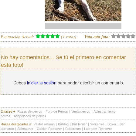
Puntuación Actual:
(
1
votos)
Vota esta foto:
No hay comentarios... Se tú el primero en comentar
esta foto!
Debes
iniciar la sesión
para poder escribir un comentario.
Enlaces
Razas de perros
|
Foro de Perros
|
Venta perros
|
Adiestramiento
perros
|
Adopciones de perros
Razas destacadas
Pastor alemán
|
Bulldog
|
Bull terrier
|
Yorkshire
|
Boxer
|
San
bernardo
|
Schnauzer
|
Golden Retriever
|
Doberman
|
Labrador Retriever