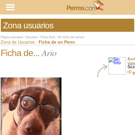
Zona usuarios
Página principal
/
Usuarios
/
Ficha Ksol
/
Ver ficha del perros
Zona de Usuarios -
Ficha de un Perro
Ario
Ficha de...
Ksol
Val
Sex
0