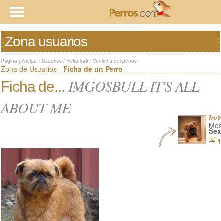
Zona usuarios
Página principal
/
Usuarios
/
Ficha ira9
/
Ver ficha del perros
Zona de Usuarios -
Ficha de un Perro
IMGOSBULL IT'S ALL
Ficha de...
ABOUT ME
Ira9
Mos
Sex
1