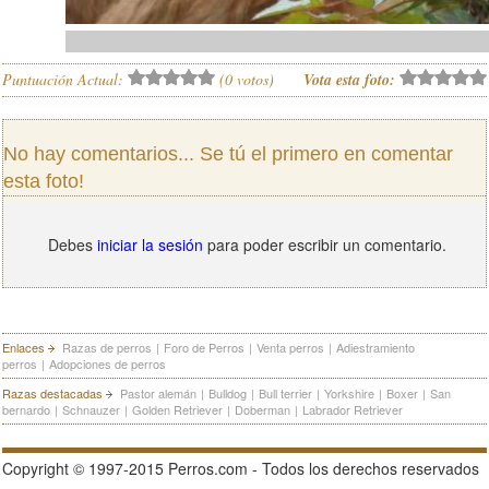
Puntuación Actual:
(
0
votos)
Vota esta foto:
No hay comentarios... Se tú el primero en comentar
esta foto!
Debes
iniciar la sesión
para poder escribir un comentario.
Enlaces
Razas de perros
|
Foro de Perros
|
Venta perros
|
Adiestramiento
perros
|
Adopciones de perros
Razas destacadas
Pastor alemán
|
Bulldog
|
Bull terrier
|
Yorkshire
|
Boxer
|
San
bernardo
|
Schnauzer
|
Golden Retriever
|
Doberman
|
Labrador Retriever
Copyright © 1997-2015 Perros.com - Todos los derechos reservados