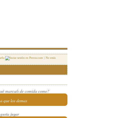
seña
|
No estás
ué marca/s de comida come?
a que los demas
 gusta jugar