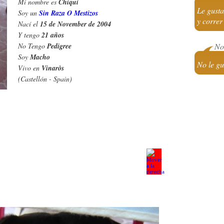
Mi nombre es
Chiqui
Le gust
Soy un
Sin Raza O Mestizos
y correr
Nací el
15 de November de 2004
Y tengo
21 años
No Tengo
Pedigree
No 
Soy
Macho
No le gu
Vivo en
Vinaròs
(Castellón - Spain)