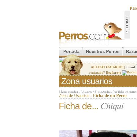
PE
Portada
Nuestros Perros
Raza
ACCESO USUARIOS |
Email
registrado?
Regístrate
Zona usuarios
Página principal
/
Usuarios
/
Ficha Anaica
/
Ver ficha del perros
Zona de Usuarios -
Ficha de un Perro
Chiqui
Ficha de...