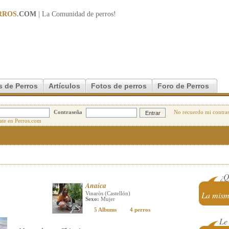
RROS
.COM
| La Comunidad de
perros
!
s de Perros
Artículos
Fotos de perros
Foro de Perros
Contraseña
No recuerdo mi contra
¿Q
Anaica
La mism
Vinaròs (Castellón)
Sexo:
Mujer
5 Albums
4 perros
Le