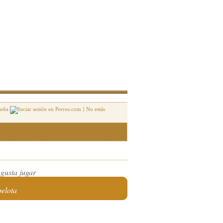
seña
|
No estás
 gusta jugar
pelota