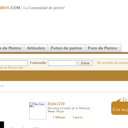
RROS
.COM
| La Comunidad de
perros
!
s de Perros
Artículos
Fotos de perros
Foro de Perros
Contraseña
No recuerdo mi contra
rros
Le
Eylin1220
Con su 
Havanna (Ciudad de la Habana)
Sexo:
Mujer
1 Albums
1 perro