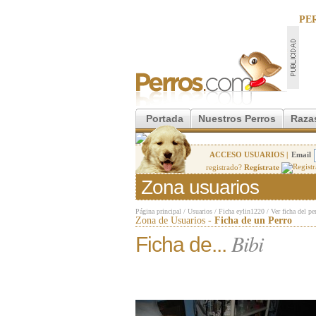
PE
Portada
Nuestros Perros
Raza
ACCESO USUARIOS |
Email
registrado?
Regístrate
Zona usuarios
Página principal
/
Usuarios
/
Ficha eylin1220
/
Ver ficha del pe
Zona de Usuarios -
Ficha de un Perro
Bibi
Ficha de...