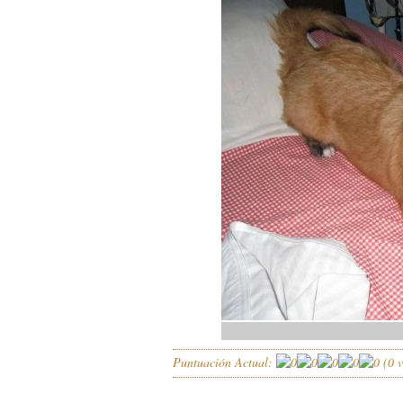
Puntuación Actual:
(
0
v