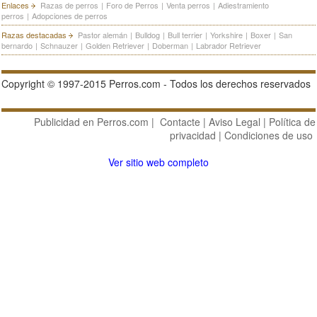
Enlaces
Razas de perros
|
Foro de Perros
|
Venta perros
|
Adiestramiento
perros
|
Adopciones de perros
Razas destacadas
Pastor alemán
|
Bulldog
|
Bull terrier
|
Yorkshire
|
Boxer
|
San
bernardo
|
Schnauzer
|
Golden Retriever
|
Doberman
|
Labrador Retriever
Copyright © 1997-2015 Perros.com - Todos los derechos reservados
Publicidad en Perros.com
|
Contacte
|
Aviso Legal
|
Política de
privacidad
|
Condiciones de uso
Ver sitio web completo