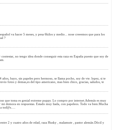
español va hacer 5 meses, y pesa 6kilos y medio... nose creeemos que para los
mal ?
r contestar, no tengo idea donde conseguir esta raza en España puesto que soy de
Sam.
 años, bayo, sin papeles pero hermoso, se llama pocho, soy de vte. lopez, si te
 envio fotos y demas,es del tipo americano, mas bien chico, gracias, saludos, te
nso que toma es genial extreme puppy. Lo compro por internet.Además es muy
r mi demora en respuestas. Estado muy liada, con papeleos. Todo va bien.Mucha
a tod@s.....
 entre 2 y cuatro años de edad, raza Husky , malamute , pastor alemán.Dócil y