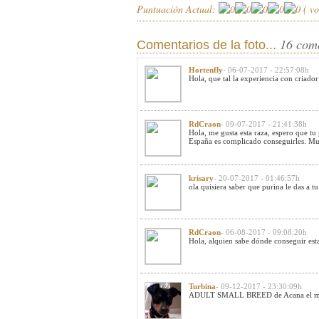
Puntuación Actual:
(
vo
16 com
Comentarios de la foto...
Hortenfly
- 06-07-2017 - 22:57:08h
Hola, que tal la experiencia con criador
RdCraon
- 09-07-2017 - 21:41:38h
Hola, me gusta esta raza, espero que tu
España es complicado conseguirles. Muc
krisary
- 20-07-2017 - 01:46:57h
ola quisiera saber que purina le das a 
RdCraon
- 06-08-2017 - 09:08:20h
Hola, alquien sabe dónde conseguir est
Turbina
- 09-12-2017 - 23:30:09h
ADULT SMALL BREED de Acana el mio ti