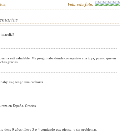
tos)
Vota esta foto:
entarios
 jmacelia?
 perrita esté saludable. Me preguntaba dónde conseguiste a la tuya, puesto que en
has gracias...
tu baby es q tengo una cachorra
a raza en España. Gracias
ene 9 años t lleva 3 o 4 comiendo este pienso, y sin problemas.