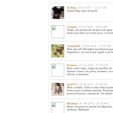
Turbina
- 09-12-2017 - 23:31:16h
A pesa 6kg, mira mi perfil
Virignia
- 02-02-2018 - 18:43:48h
Tengo una perrita de raa perro de agua 
meses que tiene ya crecio poco, es nor
Jazmin459
- 25-04-2018 - 15:56:35h
Hola que tal! Disculpen las demoras po
Argentina y mi novio me regaló a mi 
Pochooo
- 12-11-2018 - 17:54:52h
Hola como estas...tengo un machito de 4
interesa cruzar a tu perra, avisame y te
felicito es hermosa.
Ani1974
- 16-05-2019 - 07:50:10h
Hola a tod@s. Todo va muy bien.el pie
bueno para el.sistema inmune. Perdona
perseceverancia y paciencia. Un saludo 
Maelnese
- 01-08-2019 - 01:34:40h
Busco sin prisa un perrito en adopción,
cariñoso. Maelnese