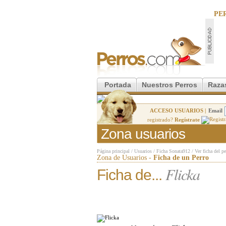
PE
Portada
Nuestros Perros
Raza
ACCESO USUARIOS |
Email
registrado?
Regístrate
Zona usuarios
Página principal
/
Usuarios
/
Ficha Sonata912
/
Ver ficha del pe
Zona de Usuarios -
Ficha de un Perro
Flicka
Ficha de...