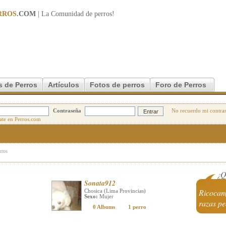
RROS
.COM
| La Comunidad de
perros
!
s de Perros
Artículos
Fotos de perros
Foro de Perros
Contraseña
No recuerdo mi contra
rros
¿Q
Sonata912
Ricocan
Chosica (Lima Provincias)
Sexo:
Mujer
razas p
0 Albums
1 perro