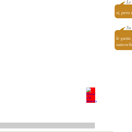
Le
si, pero
Su 
le gusta
sancoch