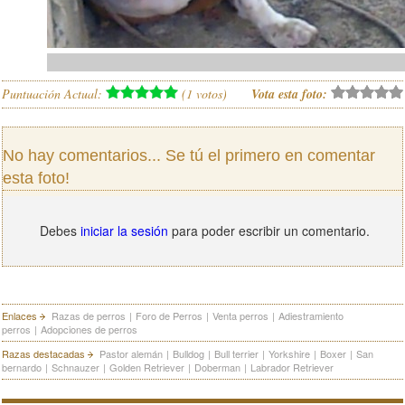
Puntuación Actual:
(
1
votos)
Vota esta foto:
No hay comentarios... Se tú el primero en comentar
esta foto!
Debes
iniciar la sesión
para poder escribir un comentario.
Enlaces
Razas de perros
|
Foro de Perros
|
Venta perros
|
Adiestramiento
perros
|
Adopciones de perros
Razas destacadas
Pastor alemán
|
Bulldog
|
Bull terrier
|
Yorkshire
|
Boxer
|
San
bernardo
|
Schnauzer
|
Golden Retriever
|
Doberman
|
Labrador Retriever