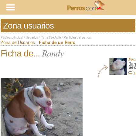
Zona usuarios
Página principal
/
Usuarios
/
Ficha FoxAptb
/
Ver ficha del perros
Zona de Usuarios -
Ficha de un Perro
Randy
Ficha de...
Fox
Barr
Sex
1