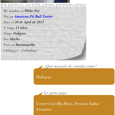
Mi nombre es
White Fox
Soy un
American Pit Bull Terrier
Nací el
20 de April de 2013
Y tengo
13 años
Tengo
Pedigree
Soy
Macho
Vivo en
Barranquilla
(Atlántico - Colombia)
¿Qué marca/s de comida come?
Pedegree
Le gusta jugar
Correr Con Mis Hijos, Prensar, Saltar,
Arrastrar