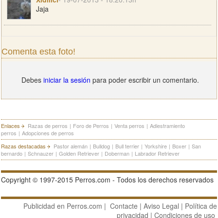
Jaja
Comenta esta foto!
Debes
iniciar la sesión
para poder escribir un comentario.
Enlaces
Razas de perros
|
Foro de Perros
|
Venta perros
|
Adiestramiento
perros
|
Adopciones de perros
Razas destacadas
Pastor alemán
|
Bulldog
|
Bull terrier
|
Yorkshire
|
Boxer
|
San
bernardo
|
Schnauzer
|
Golden Retriever
|
Doberman
|
Labrador Retriever
Copyright © 1997-2015 Perros.com - Todos los derechos reservados
Publicidad en Perros.com
|
Contacte
|
Aviso Legal
|
Política de
privacidad
|
Condiciones de uso