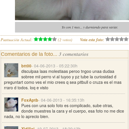
Yo con 1 mes... y durmiendo para variar.
Puntuación Actual:
(
2
votos)
Vota esta foto:
3 comentarios
Comentarios de la foto...
btt00
- 04-06-2013 - 05:22:30h
disculpaa laas molestiaas peroo tngoo unaa dudaa
sobree mii perro vi al tuyoo y pz tube la curiosidad d
preguntart como ves el mio crees q sea pitbull o cruza es el mas
rraro d todos. loq e visto
FoxAptb
- 04-06-2013 - 16:35:13h
Pues con una solo foto es complicado, sube otras,
donde muestres la cara y el cuerpo, esa foto no me dice
nada, no lo aprecio bien.
Xidilici
- 19-07-2013 - 18:20:13h