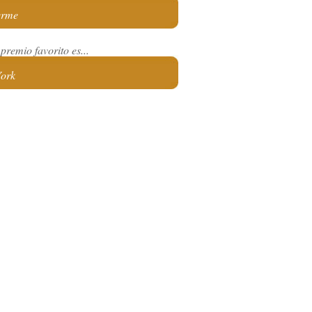
erme
premio favorito es...
ork