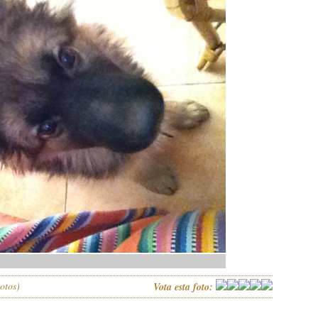
otos)
Vota esta foto: