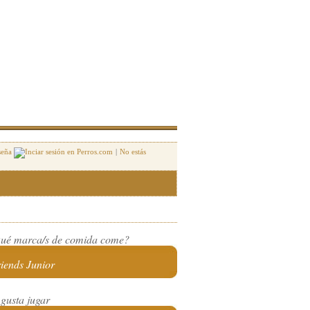
seña
|
No estás
ué marca/s de comida come?
iends Junior
 gusta jugar