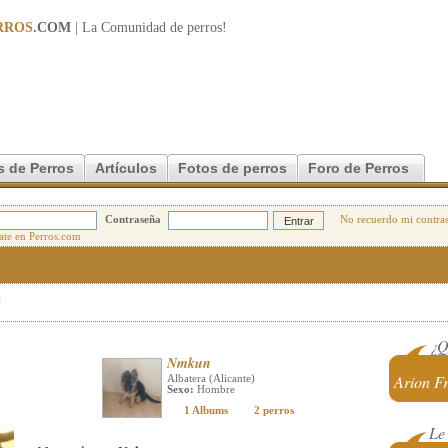
RROS
.COM
| La Comunidad de
perros
!
s de Perros
Artículos
Fotos de perros
Foro de Perros
Contraseña
No recuerdo mi contra
s
¿Q
Nmkun
Arion Fr
Albatera (Alicante)
Sexo:
Hombre
1 Albums
2 perros
Le