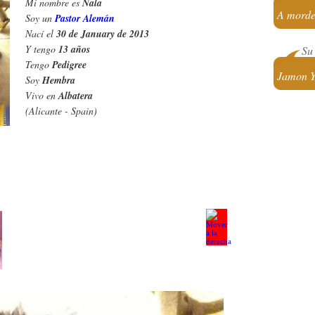
Mi nombre es
Nala
A mord
Soy un
Pastor Alemán
Nací el
30 de January de 2013
Y tengo
13 años
Su 
Tengo
Pedigree
Jamon Y
Soy
Hembra
Vivo en
Albatera
(Alicante - Spain)