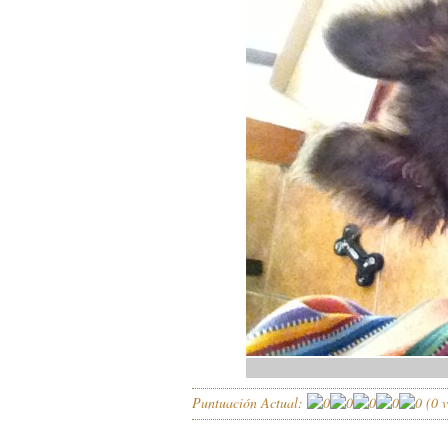
Puntuación Actual:
(
0
v