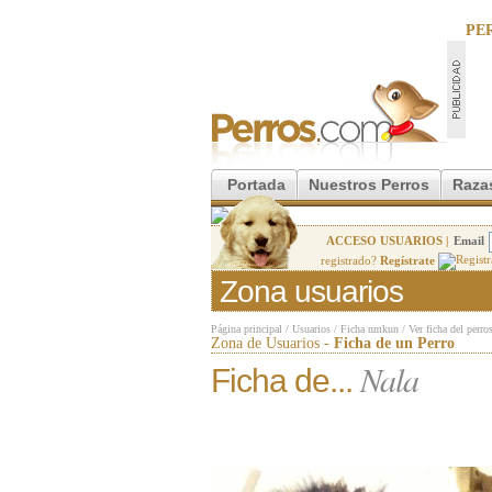
PE
Portada
Nuestros Perros
Raza
ACCESO USUARIOS |
Email
registrado?
Regístrate
Zona usuarios
Página principal
/
Usuarios
/
Ficha nmkun
/
Ver ficha del perro
Zona de Usuarios -
Ficha de un Perro
Nala
Ficha de...