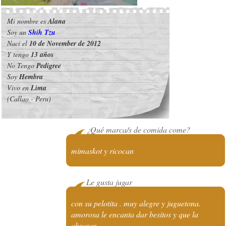
Mi nombre es
Alana
Soy un
Shih Tzu
Nací el
10 de November de 2012
Y tengo
13 años
No Tengo
Pedigree
Soy
Hembra
Vivo en
Lima
(Callao - Peru)
¿Qué marca/s de comida come?
mimaskot y ricocan
Le gusta jugar
con su pelotita . muy alegre y juguetona.
amorosa le encanta dar besitos y que la
abrazen.