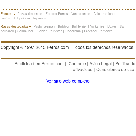
Enlaces
Razas de perros
|
Foro de Perros
|
Venta perros
|
Adiestramiento
perros
|
Adopciones de perros
Razas destacadas
Pastor alemán
|
Bulldog
|
Bull terrier
|
Yorkshire
|
Boxer
|
San
bernardo
|
Schnauzer
|
Golden Retriever
|
Doberman
|
Labrador Retriever
Copyright © 1997-2015 Perros.com - Todos los derechos reservados
Publicidad en Perros.com
|
Contacte
|
Aviso Legal
|
Política de
privacidad
|
Condiciones de uso
Ver sitio web completo