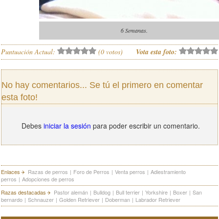
6 Semanas.
Puntuación Actual:
(
0
votos)
Vota esta foto:
No hay comentarios... Se tú el primero en comentar
esta foto!
Debes
iniciar la sesión
para poder escribir un comentario.
Enlaces
Razas de perros
|
Foro de Perros
|
Venta perros
|
Adiestramiento
perros
|
Adopciones de perros
Razas destacadas
Pastor alemán
|
Bulldog
|
Bull terrier
|
Yorkshire
|
Boxer
|
San
bernardo
|
Schnauzer
|
Golden Retriever
|
Doberman
|
Labrador Retriever