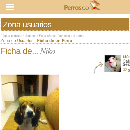
Zona usuarios
Página principal
/
Usuarios
/
Ficha iMarce
/
Ver ficha del perros
Zona de Usuarios -
Ficha de un Perro
Niko
Ficha de...
IMa
Cali
Sex
0