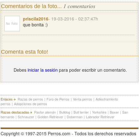
1 comentarios
Comentarios de la foto...
priscila2016
- 19-03-2016 - 02:37:47h
que bonita :)
Comenta esta foto!
Debes
iniciar la sesión
para poder escribir un comentario.
Enlaces
Razas de perros
|
Foro de Perros
|
Venta perros
|
Adiestramiento
perros
|
Adopciones de perros
Razas destacadas
Pastor alemán
|
Bulldog
|
Bull terrier
|
Yorkshire
|
Boxer
|
San
bernardo
|
Schnauzer
|
Golden Retriever
|
Doberman
|
Labrador Retriever
Copyright © 1997-2015 Perros.com - Todos los derechos reservados