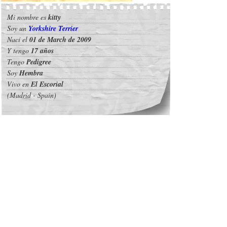
Mi nombre es
kitty
Soy un
Yorkshire Terrier
Nací el
01 de March de 2009
Y tengo
17 años
Tengo
Pedigree
Soy
Hembra
Vivo en
El Escorial
(Madrid - Spain)