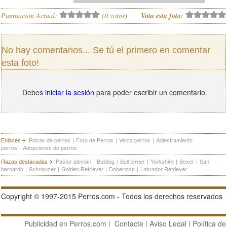
Puntuación Actual:
(
0
votos)
Vota esta foto:
No hay comentarios... Se tú el primero en comentar
esta foto!
Debes
iniciar la sesión
para poder escribir un comentario.
Enlaces
Razas de perros
|
Foro de Perros
|
Venta perros
|
Adiestramiento
perros
|
Adopciones de perros
Razas destacadas
Pastor alemán
|
Bulldog
|
Bull terrier
|
Yorkshire
|
Boxer
|
San
bernardo
|
Schnauzer
|
Golden Retriever
|
Doberman
|
Labrador Retriever
Copyright © 1997-2015 Perros.com - Todos los derechos reservados
Publicidad en Perros.com
|
Contacte
|
Aviso Legal
|
Política de