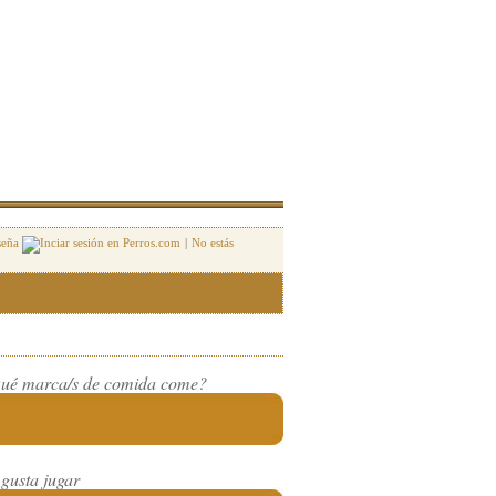
seña
|
No estás
ué marca/s de comida come?
 gusta jugar