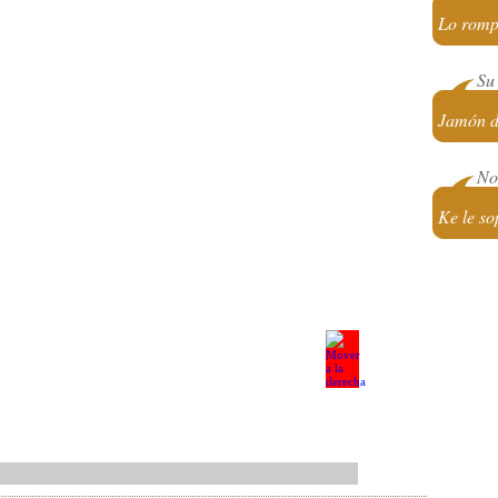
Lo romp
Su 
Jamón d
No 
Ke le sop