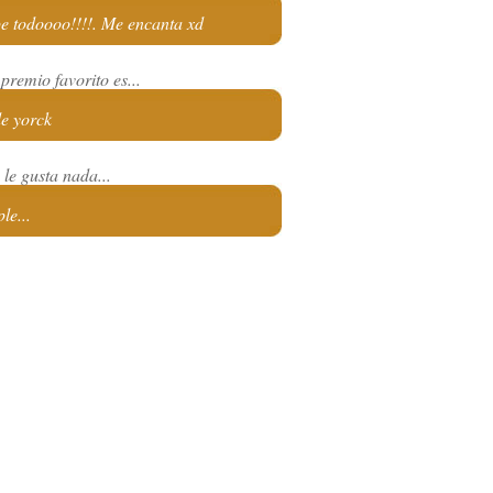
e todoooo!!!!. Me encanta xd
premio favorito es...
e yorck
le gusta nada...
le...