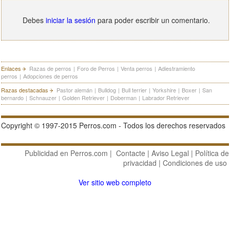
Debes
iniciar la sesión
para poder escribir un comentario.
Enlaces
Razas de perros
|
Foro de Perros
|
Venta perros
|
Adiestramiento
perros
|
Adopciones de perros
Razas destacadas
Pastor alemán
|
Bulldog
|
Bull terrier
|
Yorkshire
|
Boxer
|
San
bernardo
|
Schnauzer
|
Golden Retriever
|
Doberman
|
Labrador Retriever
Copyright © 1997-2015 Perros.com - Todos los derechos reservados
Publicidad en Perros.com
|
Contacte
|
Aviso Legal
|
Política de
privacidad
|
Condiciones de uso
Ver sitio web completo