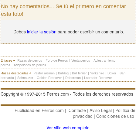
No hay comentarios... Se tú el primero en comentar
esta foto!
Debes
iniciar la sesión
para poder escribir un comentario.
Enlaces
Razas de perros
|
Foro de Perros
|
Venta perros
|
Adiestramiento
perros
|
Adopciones de perros
Razas destacadas
Pastor alemán
|
Bulldog
|
Bull terrier
|
Yorkshire
|
Boxer
|
San
bernardo
|
Schnauzer
|
Golden Retriever
|
Doberman
|
Labrador Retriever
Copyright © 1997-2015 Perros.com - Todos los derechos reservados
Publicidad en Perros.com
|
Contacte
|
Aviso Legal
|
Política de
privacidad
|
Condiciones de uso
Ver sitio web completo