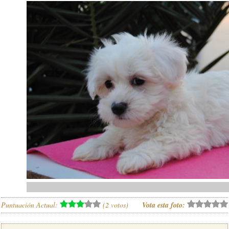
Puntuación Actual:
(
2
votos)
Vota esta foto: