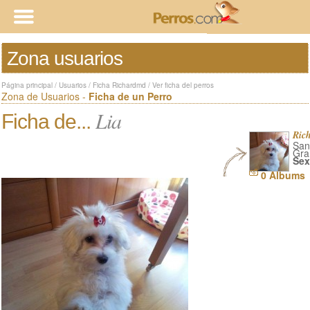
Zona usuarios
Página principal
/
Usuarios
/
Ficha Richardmd
/
Ver ficha del perros
Zona de Usuarios -
Ficha de un Perro
Lia
Ficha de...
Ric
San
Gra
Sex
0 Albums