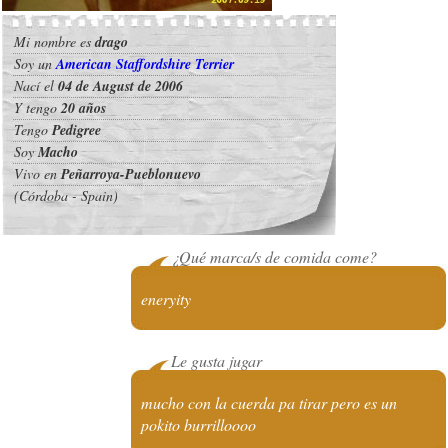
Mi nombre es
drago
Soy un
American Staffordshire Terrier
Nací el
04 de August de 2006
Y tengo
20 años
Tengo
Pedigree
Soy
Macho
Vivo en
Peñarroya-Pueblonuevo
(Córdoba - Spain)
¿Qué marca/s de comida come?
eneryity
Le gusta jugar
mucho con la cuerda pa tirar pero es un
pokito burrilloooo