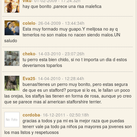
viku
- 01-02-2009 - 17:24:32h
hay que bonito ,parece una risa malefica
colelo
- 26-04-2009 - 13:44:34h
Esta muy formado muy guapo.Y melijosa no ay q
temerlos no son malos no nacen siendo malos.UN
saludo
cheko
- 14-03-2010 - 23:07:26h
tu perro esta bien chido, si no t importa un dia d estos
deveriamos toparlos
Eva25
- 14-04-2010 - 12:28:44h
buenas!tienes un perro muy bonito, pero estas segura
de que es un stafford? porque si lo es, le fallan un poco
las orejas, los staffys las tienen en forma de rosa, aunque yo creo
que se parece mas al american stafforshire terrier.
cordoba
- 16-12-2011 - 02:50:18h
gracias a todos y pa mi es la mejor raza que puedas
tenerr vale pa todo pa niños pa mayores pa jovenes son
los mas listos y respetuosos