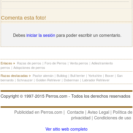
Comenta esta foto!
Debes
iniciar la sesión
para poder escribir un comentario.
Enlaces
Razas de perros
|
Foro de Perros
|
Venta perros
|
Adiestramiento
perros
|
Adopciones de perros
Razas destacadas
Pastor alemán
|
Bulldog
|
Bull terrier
|
Yorkshire
|
Boxer
|
San
bernardo
|
Schnauzer
|
Golden Retriever
|
Doberman
|
Labrador Retriever
Copyright © 1997-2015 Perros.com - Todos los derechos reservados
Publicidad en Perros.com
|
Contacte
|
Aviso Legal
|
Política de
privacidad
|
Condiciones de uso
Ver sitio web completo