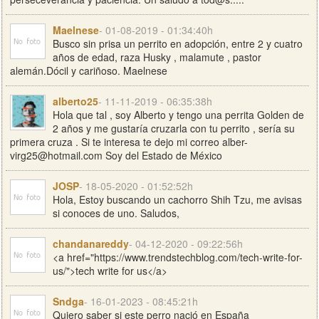
Maelnese
- 01-08-2019 - 01:34:40h
Busco sin prisa un perrito en adopción, entre 2 y cuatro
años de edad, raza Husky , malamute , pastor
alemán.Dócil y cariñoso. Maelnese
alberto25
- 11-11-2019 - 06:35:38h
Hola que tal , soy Alberto y tengo una perrita Golden de
2 años y me gustaría cruzarla con tu perrito , sería su
primera cruza . Si te interesa te dejo mi correo
alber-
virg25@hotmail.com
Soy del Estado de México
JOSP
- 18-05-2020 - 01:52:52h
Hola, Estoy buscando un cachorro Shih Tzu, me avisas
si conoces de uno. Saludos,
chandanareddy
- 04-12-2020 - 09:22:56h
<a href="https://www.trendstechblog.com/tech-write-for-
us/">tech write for us</a>
Sndga
- 16-01-2023 - 08:45:21h
Quiero saber si este perro nació en España