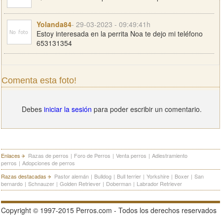
Yolanda84
- 29-03-2023 - 09:49:41h
Estoy interesada en la perrita Noa te dejo mi teléfono
653131354
Comenta esta foto!
Debes
iniciar la sesión
para poder escribir un comentario.
Enlaces
Razas de perros
|
Foro de Perros
|
Venta perros
|
Adiestramiento
perros
|
Adopciones de perros
Razas destacadas
Pastor alemán
|
Bulldog
|
Bull terrier
|
Yorkshire
|
Boxer
|
San
bernardo
|
Schnauzer
|
Golden Retriever
|
Doberman
|
Labrador Retriever
Copyright © 1997-2015 Perros.com - Todos los derechos reservados