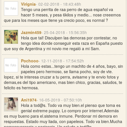
Virignia
- 02-02-2018 - 18:43:48h
Tengo una perrita de raa perro de agua español va
hacer 5 meses, y pesa 6kilos y medio... nose creeemos
que para los meses que tiene ya crecio poco, es normal ?
Jazmin459
- 25-04-2018 - 15:56:35h
Hola que tal! Disculpen las demoras por contestar, no
tengo idea donde conseguir esta raza en España puesto
que soy de Argentina y mi novio me regaló a mi Sam.
Pochooo
- 12-11-2018 - 17:54:52h
Hola como estas...tengo un machito de 4 años, bayo, sin
papeles pero hermoso, se llama pocho, soy de vte.
lopez, si te interesa cruzar a tu perra, avisame y te envio fotos y
demas,es del tipo americano, mas bien chico, gracias, saludos, te
felicito es hermosa.
Ani1974
- 16-05-2019 - 07:50:10h
Hola a tod@s. Todo va muy bien.el pienso que toma es
genial extreme puppy. Lo compro por internet.Además
es muy bueno para el.sistema inmune. Perdonar mi demora en
respuestas. Estado muy liada, con papeleos. Todo va bien.Mucha
perseceverancia y paciencia. Un saludo a tod@s.....