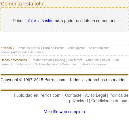
Comenta esta foto!
Debes
iniciar la sesión
para poder escribir un comentario.
Enlaces
Razas de perros
|
Foro de Perros
|
Venta perros
|
Adiestramiento
perros
|
Adopciones de perros
Razas destacadas
Pastor alemán
|
Bulldog
|
Bull terrier
|
Yorkshire
|
Boxer
|
San
bernardo
|
Schnauzer
|
Golden Retriever
|
Doberman
|
Labrador Retriever
Copyright © 1997-2015 Perros.com - Todos los derechos reservados
Publicidad en Perros.com
|
Contacte
|
Aviso Legal
|
Política de
privacidad
|
Condiciones de uso
Ver sitio web completo