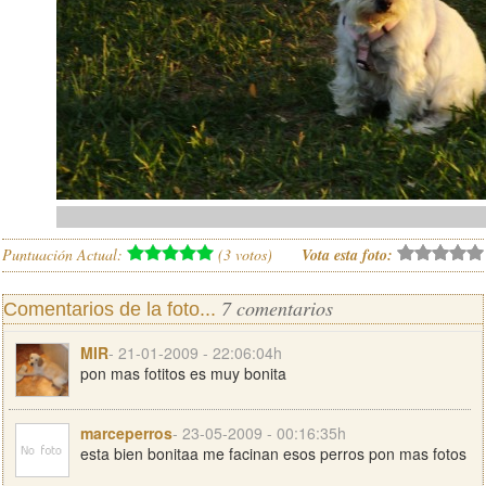
Puntuación Actual:
(
3
votos)
Vota esta foto:
7 comentarios
Comentarios de la foto...
MIR
- 21-01-2009 - 22:06:04h
pon mas fotitos es muy bonita
marceperros
- 23-05-2009 - 00:16:35h
esta bien bonitaa me facinan esos perros pon mas fotos