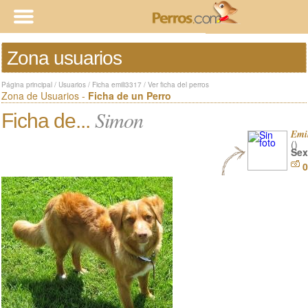
Zona usuarios
Página principal
/
Usuarios
/
Ficha emili3317
/
Ver ficha del perros
Zona de Usuarios -
Ficha de un Perro
Simon
Ficha de...
Emi
()
Sex
0