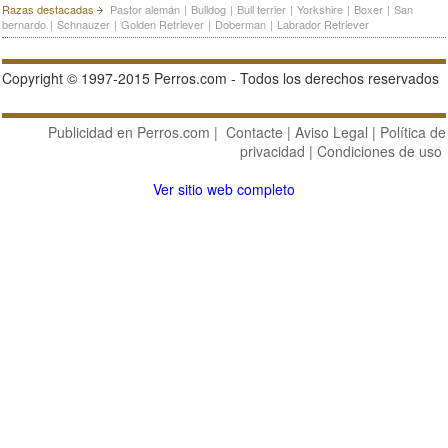
Razas destacadas
Pastor alemán
|
Bulldog
|
Bull terrier
|
Yorkshire
|
Boxer
|
San
bernardo
|
Schnauzer
|
Golden Retriever
|
Doberman
|
Labrador Retriever
Copyright © 1997-2015 Perros.com - Todos los derechos reservados
Publicidad en Perros.com
|
Contacte
|
Aviso Legal
|
Política de
privacidad
|
Condiciones de uso
Ver sitio web completo