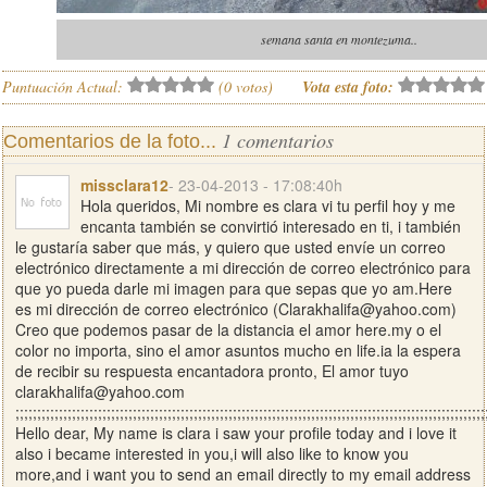
semana santa en montezuma..
Puntuación Actual:
(
0
votos)
Vota esta foto:
1 comentarios
Comentarios de la foto...
missclara12
- 23-04-2013 - 17:08:40h
Hola queridos, Mi nombre es clara vi tu perfil hoy y me
encanta también se convirtió interesado en ti, i también
le gustaría saber que más, y quiero que usted envíe un correo
electrónico directamente a mi dirección de correo electrónico para
que yo pueda darle mi imagen para que sepas que yo am.Here
es mi dirección de correo electrónico (
Clarakhalifa@yahoo.com
)
Creo que podemos pasar de la distancia el amor here.my o el
color no importa, sino el amor asuntos mucho en life.ia la espera
de recibir su respuesta encantadora pronto, El amor tuyo
clarakhalifa@yahoo.com
;;;;;;;;;;;;;;;;;;;;;;;;;;;;;;;;;;;;;;;;;;;;;;;;;;;;;;;;;;;;;;;;;;;;;;;;;;;;;;;;;;;;;;;;;;;;;;;;;;;;;;;;;;;;
Hello dear, My name is clara i saw your profile today and i love it
also i became interested in you,i will also like to know you
more,and i want you to send an email directly to my email address