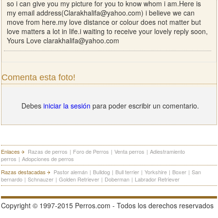
so i can give you my picture for you to know whom i am.Here is
my email address(
Clarakhalifa@yahoo.com
) i believe we can
move from here.my love distance or colour does not matter but
love matters a lot in life.i waiting to receive your lovely reply soon,
Yours Love
clarakhalifa@yahoo.com
Comenta esta foto!
Debes
iniciar la sesión
para poder escribir un comentario.
Enlaces
Razas de perros
|
Foro de Perros
|
Venta perros
|
Adiestramiento
perros
|
Adopciones de perros
Razas destacadas
Pastor alemán
|
Bulldog
|
Bull terrier
|
Yorkshire
|
Boxer
|
San
bernardo
|
Schnauzer
|
Golden Retriever
|
Doberman
|
Labrador Retriever
Copyright © 1997-2015 Perros.com - Todos los derechos reservados