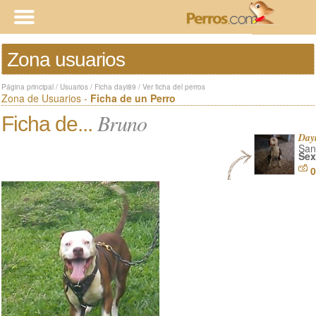
Zona usuarios
Página principal
/
Usuarios
/
Ficha dayi89
/
Ver ficha del perros
Zona de Usuarios -
Ficha de un Perro
Bruno
Ficha de...
Day
San
Sex
0