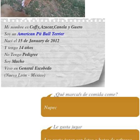
Mi nombre es
Coffy,Azucar,Canela y Guero
Soy un
American Pit Bull Terrier
Nací el
15 de January de 2012
Y tengo
14 años
No Tengo
Pedigree
Soy
Macho
Vivo en
General Escobedo
(Nuevo León - Mexico)
¿Qué marca/s de comida come?
Nupec
Le gusta jugar
Les gusta jugar con latas o botes de refresco