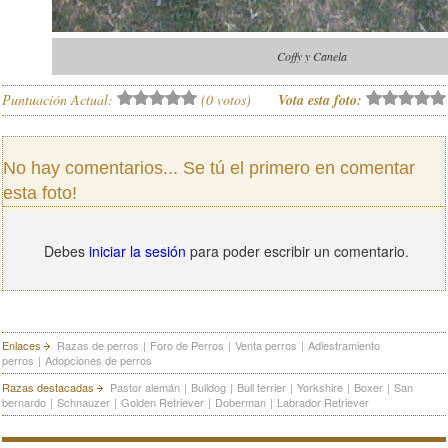
Coffy y Canela
Puntuación Actual:
(
0
votos)
Vota esta foto:
No hay comentarios... Se tú el primero en comentar
esta foto!
Debes
iniciar la sesión
para poder escribir un comentario.
Enlaces
Razas de perros
|
Foro de Perros
|
Venta perros
|
Adiestramiento
perros
|
Adopciones de perros
Razas destacadas
Pastor alemán
|
Bulldog
|
Bull terrier
|
Yorkshire
|
Boxer
|
San
bernardo
|
Schnauzer
|
Golden Retriever
|
Doberman
|
Labrador Retriever