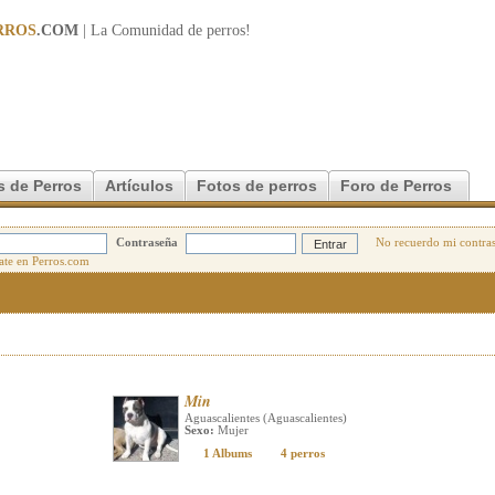
RROS
.COM
| La Comunidad de
perros
!
s de Perros
Artículos
Fotos de perros
Foro de Perros
Contraseña
No recuerdo mi contra
Min
Aguascalientes (Aguascalientes)
Sexo:
Mujer
1 Albums
4 perros