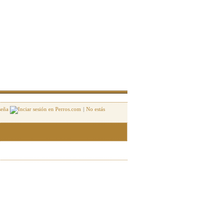
seña
|
No estás