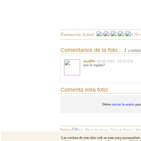
Puntuación Actual:
(
0
v
1 come
Comentarios de la foto...
danil96
- 24-03-2012 - 19:13:57h
que la regalas?
Comenta esta foto!
Debes
iniciar la sesión
para
Enlaces
Razas de perros
|
Foro de Perros
|
Ven
Las cookies de este sitio web se usan para personalizar
Razas destacadas
Pastor alemán
|
Bulldog
|
Bul