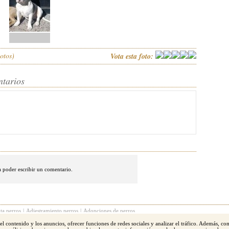
otos)
Vota esta foto:
ntarios
 poder escribir un comentario.
ta perros
|
Adiestramiento perros
|
Adopciones de perros
 el contenido y los anuncios, ofrecer funciones de redes sociales y analizar el tráfico. Además, c
l terrier
|
Yorkshire
|
Boxer
|
San bernardo
|
Schnauzer
|
Golden Retriever
|
Doberman
|
Labrad