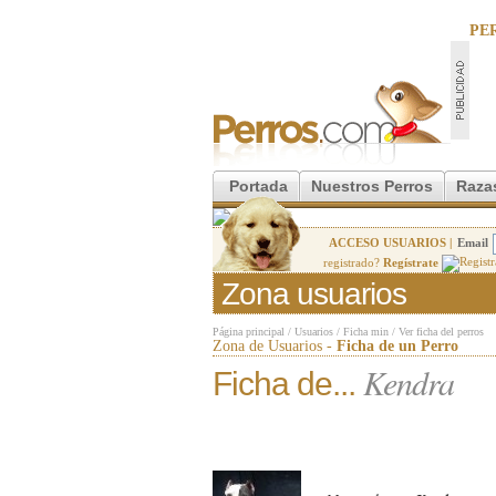
PE
Portada
Nuestros Perros
Raza
ACCESO USUARIOS |
Email
registrado?
Regístrate
Zona usuarios
Página principal
/
Usuarios
/
Ficha min
/
Ver ficha del perros
Zona de Usuarios -
Ficha de un Perro
Kendra
Ficha de...