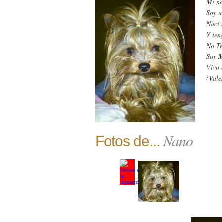
Mi n
Soy 
Nací 
Y te
No T
Soy
M
Vivo
(Vale
Nano
Fotos de...