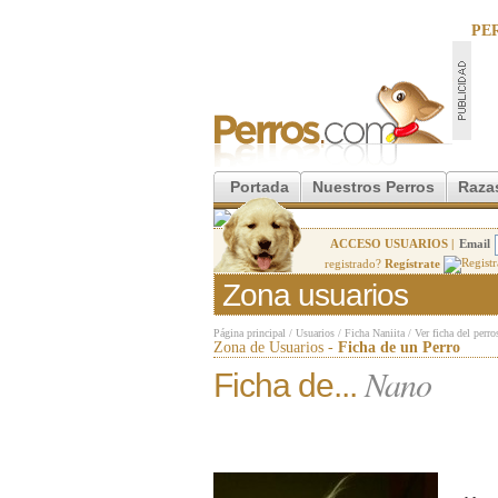
PE
Portada
Nuestros Perros
Raza
ACCESO USUARIOS |
Email
registrado?
Regístrate
Zona usuarios
Página principal
/
Usuarios
/
Ficha Naniita
/
Ver ficha del perro
Zona de Usuarios -
Ficha de un Perro
Nano
Ficha de...