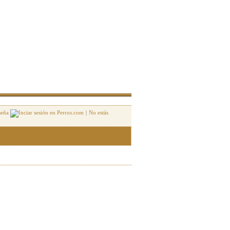
seña
|
No estás