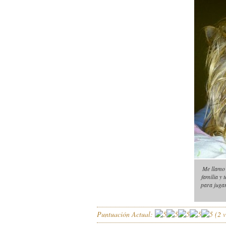
Me llamo 
familia y
para juga
Puntuación Actual:
(
2
v