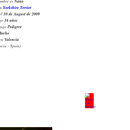
ombre es
Nano
un
Yorkshire Terrier
el
10 de August de 2009
ngo
16 años
engo
Pedigree
acho
 en
Valencia
ncia - Spain)