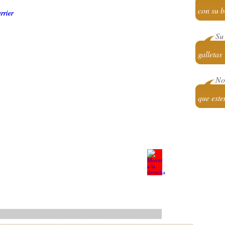
con su b
rrier
Su 
galletas
No 
que este