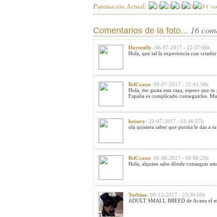
Puntuación Actual:
(
vo
16 com
Comentarios de la foto...
Hortenfly
- 06-07-2017 - 22:57:08h
Hola, que tal la experiencia con criador
RdCraon
- 09-07-2017 - 21:41:38h
Hola, me gusta esta raza, espero que tu
España es complicado conseguirles. Muc
krisary
- 20-07-2017 - 01:46:57h
ola quisiera saber que purina le das a 
RdCraon
- 06-08-2017 - 09:08:20h
Hola, alquien sabe dónde conseguir est
Turbina
- 09-12-2017 - 23:30:09h
ADULT SMALL BREED de Acana el mio ti