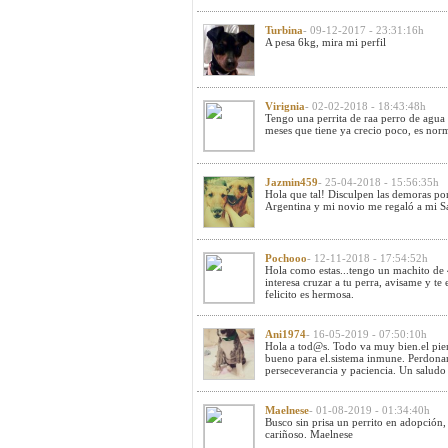
Turbina
- 09-12-2017 - 23:31:16h
A pesa 6kg, mira mi perfil
Virignia
- 02-02-2018 - 18:43:48h
Tengo una perrita de raa perro de agua 
meses que tiene ya crecio poco, es nor
Jazmin459
- 25-04-2018 - 15:56:35h
Hola que tal! Disculpen las demoras po
Argentina y mi novio me regaló a mi 
Pochooo
- 12-11-2018 - 17:54:52h
Hola como estas...tengo un machito de 4
interesa cruzar a tu perra, avisame y te
felicito es hermosa.
Ani1974
- 16-05-2019 - 07:50:10h
Hola a tod@s. Todo va muy bien.el pie
bueno para el.sistema inmune. Perdona
perseceverancia y paciencia. Un saludo 
Maelnese
- 01-08-2019 - 01:34:40h
Busco sin prisa un perrito en adopción,
cariñoso. Maelnese