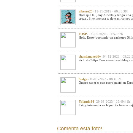
alberto25
- 11-11-2019 - 06:35:38h
Hola que tal , soy Alberto y tengo una p
cruza . Si te interesa te dejo mi correo
a
JOSP
- 18-05-2020 - 01:52:52h
Hola, Estoy buscando un cachorro Shih 
chandanareddy
- 04-12-2020 - 09:22:
<a href="https://www.trendstechblog.com
Sndga
- 16-01-2023 - 08:45:21h
Quiero saber si este perro nació en Esp
Yolanda84
- 29-03-2023 - 09:49:41h
Estoy interesada en la perrita Noa te 
Comenta esta foto!