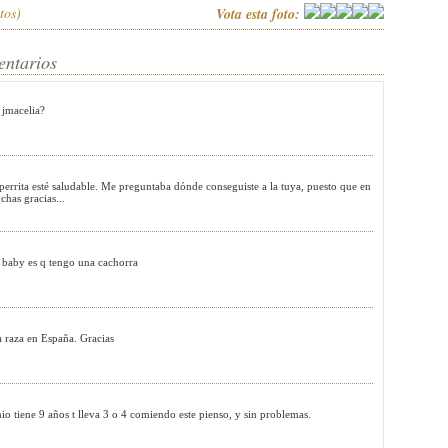
tos)
Vota esta foto:
entarios
 jmacelia?
 perrita esté saludable. Me preguntaba dónde conseguiste a la tuya, puesto que en
has gracias...
tu baby es q tengo una cachorra
a raza en España. Gracias
ene 9 años t lleva 3 o 4 comiendo este pienso, y sin problemas.