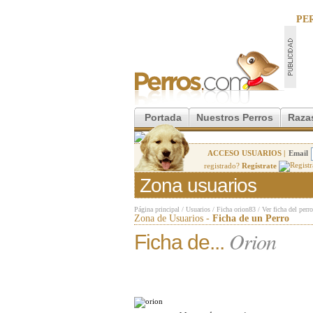
PE
Portada
Nuestros Perros
Raza
ACCESO USUARIOS |
Email
registrado?
Regístrate
Zona usuarios
Página principal
/
Usuarios
/
Ficha orion83
/
Ver ficha del perr
Zona de Usuarios -
Ficha de un Perro
Orion
Ficha de...