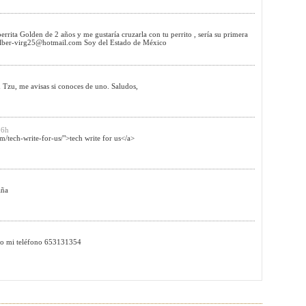
errita Golden de 2 años y me gustaría cruzarla con tu perrito , sería su primera
lber-virg25@hotmail.com
Soy del Estado de México
Tzu, me avisas si conoces de uno. Saludos,
56h
/tech-write-for-us/">tech write for us</a>
aña
dejo mi teléfono 653131354