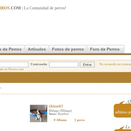
RROS
.COM
| La Comunidad de
perros
!
s de Perros
Artículos
Fotos de perros
Foro de Perros
Contraseña
No recuerdo mi contra
os
¿Q
Orion83
ultima-j
Málaga (Málaga)
Sexo:
Hombre
0 Albums
1 perro
Le