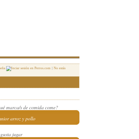
seña
|
No estás
ué marca/s de comida come?
unior arroz y pollo
 gusta jugar