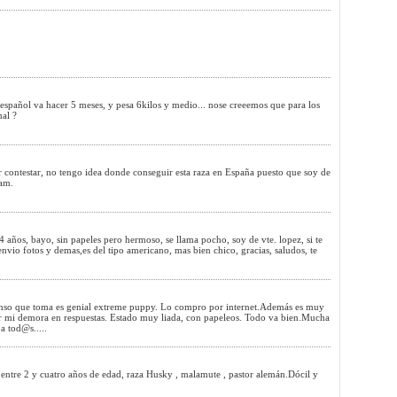
español va hacer 5 meses, y pesa 6kilos y medio... nose creeemos que para los
mal ?
r contestar, no tengo idea donde conseguir esta raza en España puesto que soy de
Sam.
 años, bayo, sin papeles pero hermoso, se llama pocho, soy de vte. lopez, si te
 envio fotos y demas,es del tipo americano, mas bien chico, gracias, saludos, te
nso que toma es genial extreme puppy. Lo compro por internet.Además es muy
r mi demora en respuestas. Estado muy liada, con papeleos. Todo va bien.Mucha
a tod@s.....
 entre 2 y cuatro años de edad, raza Husky , malamute , pastor alemán.Dócil y