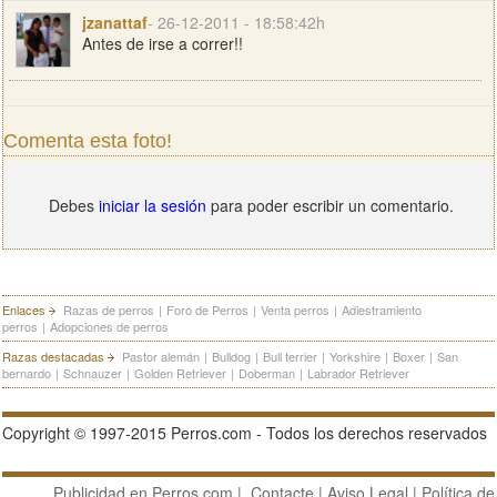
jzanattaf
- 26-12-2011 - 18:58:42h
Antes de irse a correr!!
Comenta esta foto!
Debes
iniciar la sesión
para poder escribir un comentario.
Enlaces
Razas de perros
|
Foro de Perros
|
Venta perros
|
Adiestramiento
perros
|
Adopciones de perros
Razas destacadas
Pastor alemán
|
Bulldog
|
Bull terrier
|
Yorkshire
|
Boxer
|
San
bernardo
|
Schnauzer
|
Golden Retriever
|
Doberman
|
Labrador Retriever
Copyright © 1997-2015 Perros.com - Todos los derechos reservados
Publicidad en Perros.com
|
Contacte
|
Aviso Legal
|
Política de