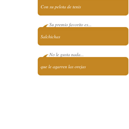
Con su pelota de tenis
Su premio favorito es...
Salchichas
No le gusta nada...
que le agarren las orejas