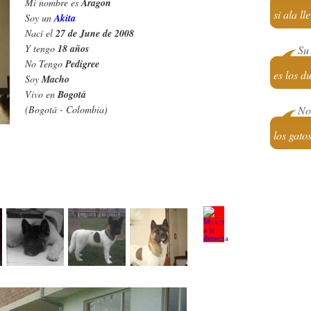
Mi nombre es
Aragon
si ala l
Soy un
Akita
Nací el
27 de June de 2008
Y tengo
18 años
Su 
No Tengo
Pedigree
es los d
Soy
Macho
Vivo en
Bogotá
(Bogotá - Colombia)
No 
los gato