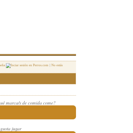
seña
|
No estás
ué marca/s de comida come?
 gusta jugar