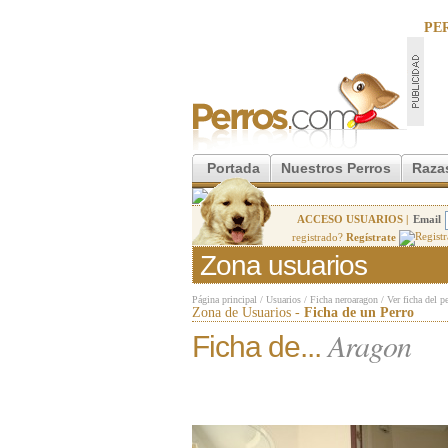
PE
Portada
Nuestros Perros
Raza
ACCESO USUARIOS |
Email
registrado?
Regístrate
Zona usuarios
Página principal
/
Usuarios
/
Ficha neroaragon
/
Ver ficha del p
Zona de Usuarios -
Ficha de un Perro
Aragon
Ficha de...