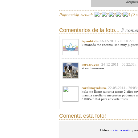
despues
Puntuación Actual:
(
2
v
3 come
Comentarios de la foto...
lapaulikah
- 23-12-2011 - 09:50:27h
k monada me encanta, son muy jugueto
neroaragon
- 24-12-2011 - 06:22:38h
si son hermosos
carolinaysakura
- 22-05-2014 - 20:03
hola me llamo sakurita tengo 2 años s
mamita carolia tu me gustas podemos es
3108575204 para enviarte fotos
Comenta esta foto!
Debes
iniciar la sesión
para