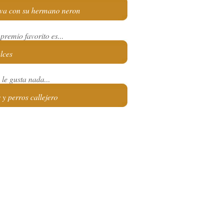
leva con su hermano neron
premio favorito es...
ulces
le gusta nada...
s y perros callejero