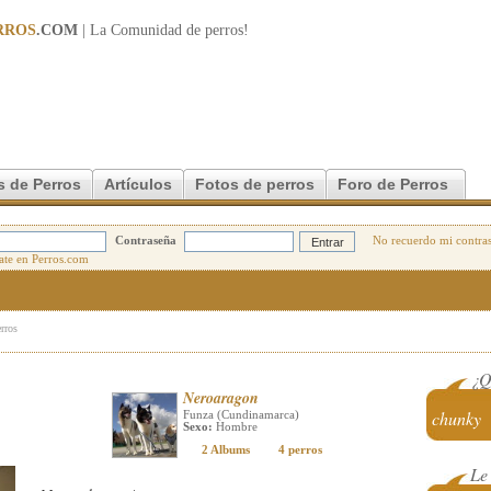
RROS
.COM
| La Comunidad de
perros
!
s de Perros
Artículos
Fotos de perros
Foro de Perros
Contraseña
No recuerdo mi contra
erros
¿Q
Neroaragon
chunky
Funza (Cundinamarca)
Sexo:
Hombre
2 Albums
4 perros
Le