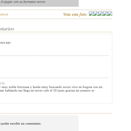
 d ejugar con su hermano neron
otos)
Vota esta foto:
ntarios
nes jeje
:19h
oy muy noble fuiciosaa y lunda estoy buscando novio vivo en bogota con mi
tar hablando me llega mi tercer celo el 10 junio gracias mi numero es
 poder escribir un comentario.