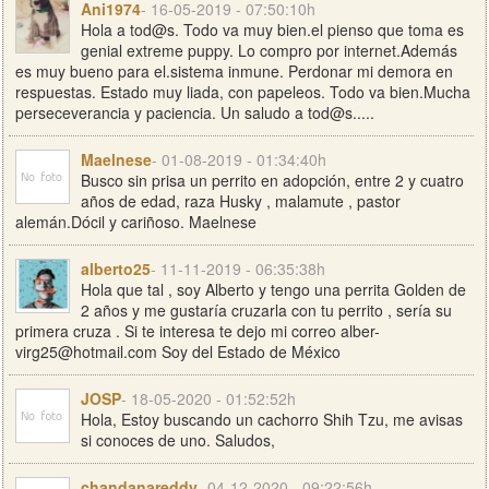
Ani1974
- 16-05-2019 - 07:50:10h
Hola a tod@s. Todo va muy bien.el pienso que toma es
genial extreme puppy. Lo compro por internet.Además
es muy bueno para el.sistema inmune. Perdonar mi demora en
respuestas. Estado muy liada, con papeleos. Todo va bien.Mucha
perseceverancia y paciencia. Un saludo a tod@s.....
Maelnese
- 01-08-2019 - 01:34:40h
Busco sin prisa un perrito en adopción, entre 2 y cuatro
años de edad, raza Husky , malamute , pastor
alemán.Dócil y cariñoso. Maelnese
alberto25
- 11-11-2019 - 06:35:38h
Hola que tal , soy Alberto y tengo una perrita Golden de
2 años y me gustaría cruzarla con tu perrito , sería su
primera cruza . Si te interesa te dejo mi correo
alber-
virg25@hotmail.com
Soy del Estado de México
JOSP
- 18-05-2020 - 01:52:52h
Hola, Estoy buscando un cachorro Shih Tzu, me avisas
si conoces de uno. Saludos,
chandanareddy
- 04-12-2020 - 09:22:56h