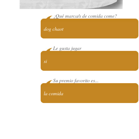
¿Qué marca/s de comida come?
dog chaot
Le gusta jugar
si
Su premio favorito es...
la comida