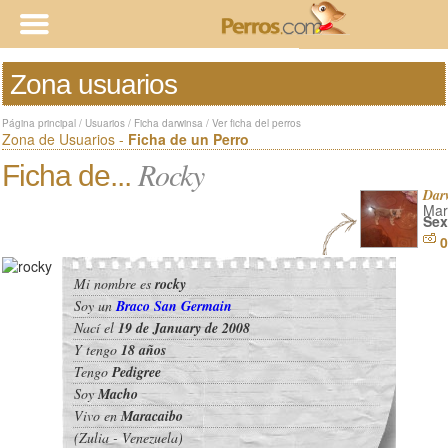
Zona usuarios
Página principal
/
Usuarios
/
Ficha darwinsa
/
Ver ficha del perros
Zona de Usuarios -
Ficha de un Perro
Rocky
Ficha de...
Dar
Mar
Sex
0
Mi nombre es
rocky
Soy un
Braco San Germain
Nací el
19 de January de 2008
Y tengo
18 años
Tengo
Pedigree
Soy
Macho
Vivo en
Maracaibo
(Zulia - Venezuela)