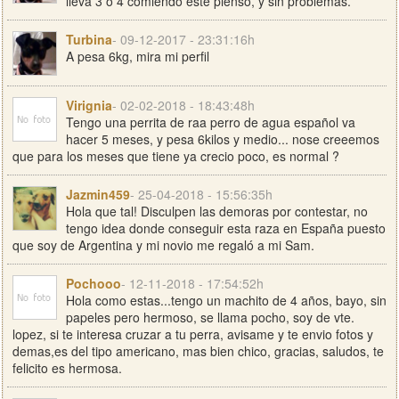
lleva 3 o 4 comiendo este pienso, y sin problemas.
Turbina
- 09-12-2017 - 23:31:16h
A pesa 6kg, mira mi perfil
Virignia
- 02-02-2018 - 18:43:48h
Tengo una perrita de raa perro de agua español va
hacer 5 meses, y pesa 6kilos y medio... nose creeemos
que para los meses que tiene ya crecio poco, es normal ?
Jazmin459
- 25-04-2018 - 15:56:35h
Hola que tal! Disculpen las demoras por contestar, no
tengo idea donde conseguir esta raza en España puesto
que soy de Argentina y mi novio me regaló a mi Sam.
Pochooo
- 12-11-2018 - 17:54:52h
Hola como estas...tengo un machito de 4 años, bayo, sin
papeles pero hermoso, se llama pocho, soy de vte.
lopez, si te interesa cruzar a tu perra, avisame y te envio fotos y
demas,es del tipo americano, mas bien chico, gracias, saludos, te
felicito es hermosa.