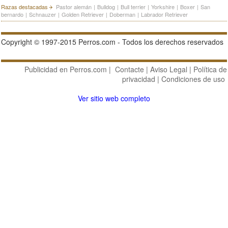
Razas destacadas
Pastor alemán
|
Bulldog
|
Bull terrier
|
Yorkshire
|
Boxer
|
San
bernardo
|
Schnauzer
|
Golden Retriever
|
Doberman
|
Labrador Retriever
Copyright © 1997-2015 Perros.com - Todos los derechos reservados
Publicidad en Perros.com
|
Contacte
|
Aviso Legal
|
Política de
privacidad
|
Condiciones de uso
Ver sitio web completo