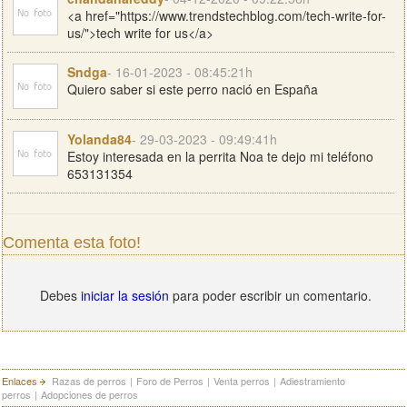
<a href="https://www.trendstechblog.com/tech-write-for-
us/">tech write for us</a>
Sndga
- 16-01-2023 - 08:45:21h
Quiero saber si este perro nació en España
Yolanda84
- 29-03-2023 - 09:49:41h
Estoy interesada en la perrita Noa te dejo mi teléfono
653131354
Comenta esta foto!
Debes
iniciar la sesión
para poder escribir un comentario.
Enlaces
Razas de perros
|
Foro de Perros
|
Venta perros
|
Adiestramiento
perros
|
Adopciones de perros