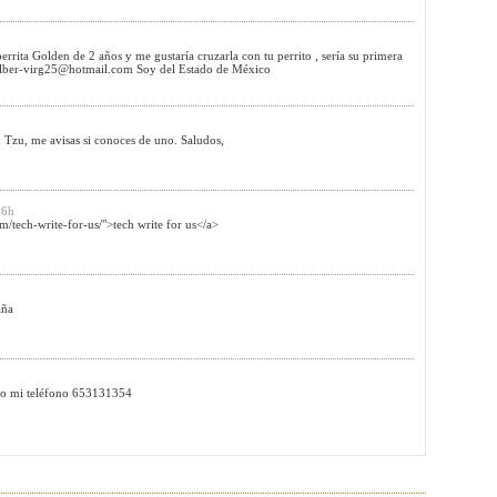
errita Golden de 2 años y me gustaría cruzarla con tu perrito , sería su primera
lber-virg25@hotmail.com
Soy del Estado de México
Tzu, me avisas si conoces de uno. Saludos,
56h
/tech-write-for-us/">tech write for us</a>
aña
dejo mi teléfono 653131354