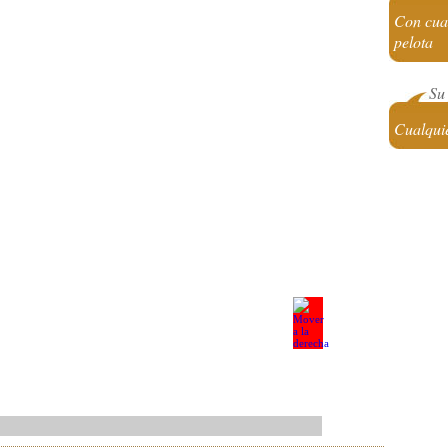
Con cual
pelota
Su 
Cualqui