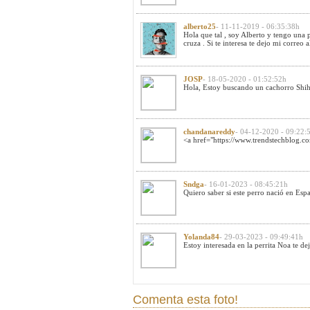
alberto25
- 11-11-2019 - 06:35:38h
Hola que tal , soy Alberto y tengo una p
cruza . Si te interesa te dejo mi correo
a
JOSP
- 18-05-2020 - 01:52:52h
Hola, Estoy buscando un cachorro Shih 
chandanareddy
- 04-12-2020 - 09:22:
<a href="https://www.trendstechblog.com
Sndga
- 16-01-2023 - 08:45:21h
Quiero saber si este perro nació en Esp
Yolanda84
- 29-03-2023 - 09:49:41h
Estoy interesada en la perrita Noa te 
Comenta esta foto!