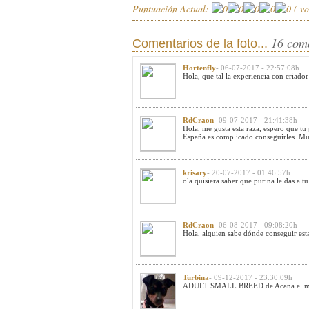
Puntuación Actual:
(
vo
16 com
Comentarios de la foto...
Hortenfly
- 06-07-2017 - 22:57:08h
Hola, que tal la experiencia con criador
RdCraon
- 09-07-2017 - 21:41:38h
Hola, me gusta esta raza, espero que tu
España es complicado conseguirles. Muc
krisary
- 20-07-2017 - 01:46:57h
ola quisiera saber que purina le das a 
RdCraon
- 06-08-2017 - 09:08:20h
Hola, alquien sabe dónde conseguir est
Turbina
- 09-12-2017 - 23:30:09h
ADULT SMALL BREED de Acana el mio ti