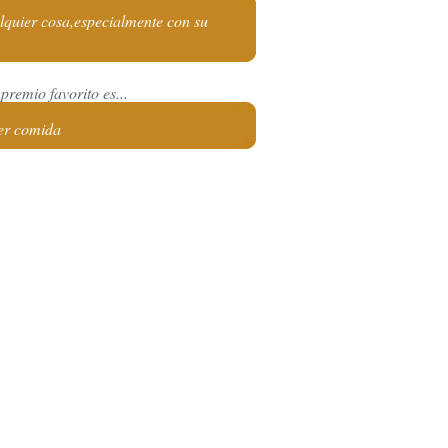
quier cosa,especialmente con su
premio favorito es...
er comida