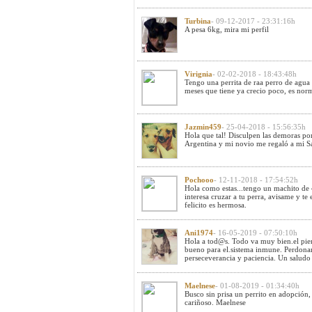
Turbina
- 09-12-2017 - 23:31:16h
A pesa 6kg, mira mi perfil
Virignia
- 02-02-2018 - 18:43:48h
Tengo una perrita de raa perro de agua 
meses que tiene ya crecio poco, es nor
Jazmin459
- 25-04-2018 - 15:56:35h
Hola que tal! Disculpen las demoras po
Argentina y mi novio me regaló a mi 
Pochooo
- 12-11-2018 - 17:54:52h
Hola como estas...tengo un machito de 4
interesa cruzar a tu perra, avisame y te
felicito es hermosa.
Ani1974
- 16-05-2019 - 07:50:10h
Hola a tod@s. Todo va muy bien.el pie
bueno para el.sistema inmune. Perdona
perseceverancia y paciencia. Un saludo 
Maelnese
- 01-08-2019 - 01:34:40h
Busco sin prisa un perrito en adopción,
cariñoso. Maelnese