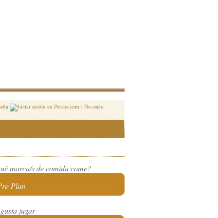
seña
|
No estás
ué marca/s de comida come?
Pro Plan
 gusta jugar