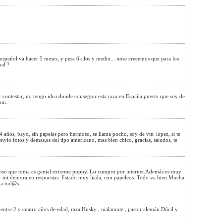
español va hacer 5 meses, y pesa 6kilos y medio... nose creeemos que para los
mal ?
r contestar, no tengo idea donde conseguir esta raza en España puesto que soy de
Sam.
 años, bayo, sin papeles pero hermoso, se llama pocho, soy de vte. lopez, si te
 envio fotos y demas,es del tipo americano, mas bien chico, gracias, saludos, te
nso que toma es genial extreme puppy. Lo compro por internet.Además es muy
r mi demora en respuestas. Estado muy liada, con papeleos. Todo va bien.Mucha
a tod@s.....
 entre 2 y cuatro años de edad, raza Husky , malamute , pastor alemán.Dócil y