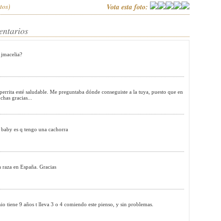
tos)
Vota esta foto:
entarios
 jmacelia?
 perrita esté saludable. Me preguntaba dónde conseguiste a la tuya, puesto que en
has gracias...
tu baby es q tengo una cachorra
a raza en España. Gracias
ene 9 años t lleva 3 o 4 comiendo este pienso, y sin problemas.