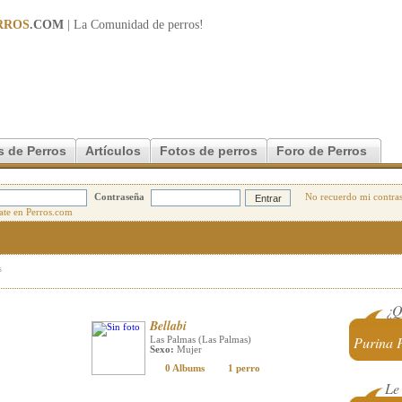
RROS
.COM
| La Comunidad de
perros
!
s de Perros
Artículos
Fotos de perros
Foro de Perros
Contraseña
No recuerdo mi contra
s
¿Q
Bellabi
Purina 
Las Palmas (Las Palmas)
Sexo:
Mujer
0 Albums
1 perro
Le