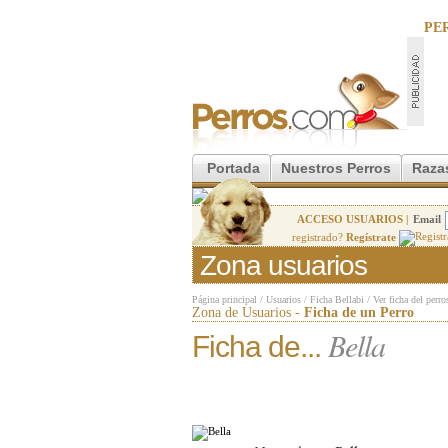
PE
Portada
Nuestros Perros
Raza
ACCESO USUARIOS |
Email
registrado?
Regístrate
Zona usuarios
Página principal
/
Usuarios
/
Ficha Bellabi
/
Ver ficha del perro
Zona de Usuarios -
Ficha de un Perro
Bella
Ficha de...