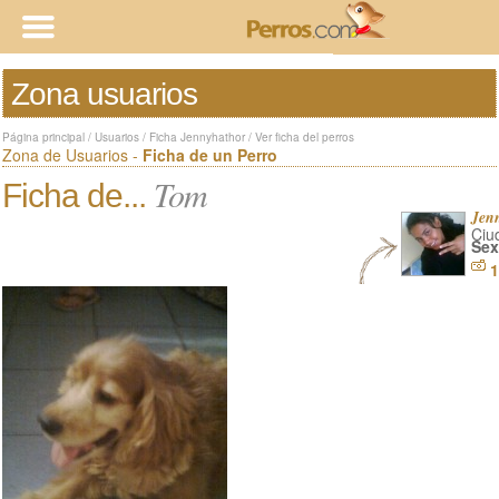
Zona usuarios
Página principal
/
Usuarios
/
Ficha Jennyhathor
/
Ver ficha del perros
Zona de Usuarios -
Ficha de un Perro
Tom
Ficha de...
Jen
Ciu
Sex
1