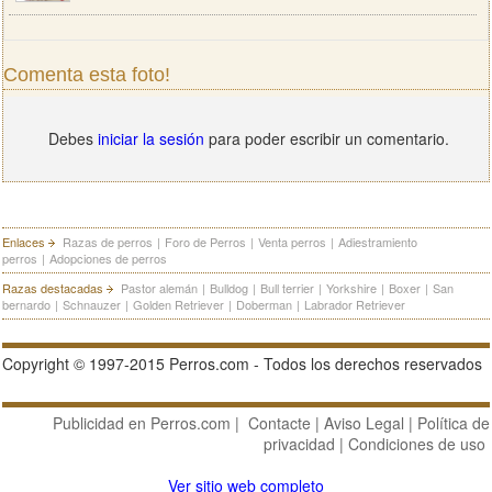
Comenta esta foto!
Debes
iniciar la sesión
para poder escribir un comentario.
Enlaces
Razas de perros
|
Foro de Perros
|
Venta perros
|
Adiestramiento
perros
|
Adopciones de perros
Razas destacadas
Pastor alemán
|
Bulldog
|
Bull terrier
|
Yorkshire
|
Boxer
|
San
bernardo
|
Schnauzer
|
Golden Retriever
|
Doberman
|
Labrador Retriever
Copyright © 1997-2015 Perros.com - Todos los derechos reservados
Publicidad en Perros.com
|
Contacte
|
Aviso Legal
|
Política de
privacidad
|
Condiciones de uso
Ver sitio web completo