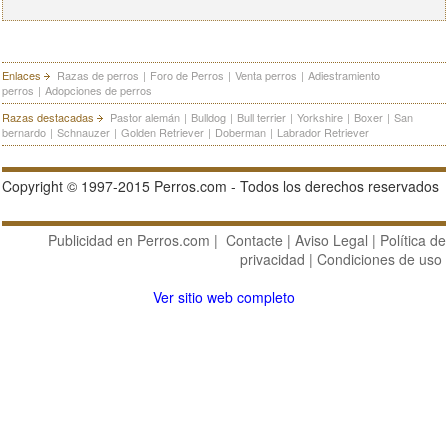
Enlaces
Razas de perros
|
Foro de Perros
|
Venta perros
|
Adiestramiento
perros
|
Adopciones de perros
Razas destacadas
Pastor alemán
|
Bulldog
|
Bull terrier
|
Yorkshire
|
Boxer
|
San
bernardo
|
Schnauzer
|
Golden Retriever
|
Doberman
|
Labrador Retriever
Copyright © 1997-2015 Perros.com - Todos los derechos reservados
Publicidad en Perros.com
|
Contacte
|
Aviso Legal
|
Política de
privacidad
|
Condiciones de uso
Ver sitio web completo