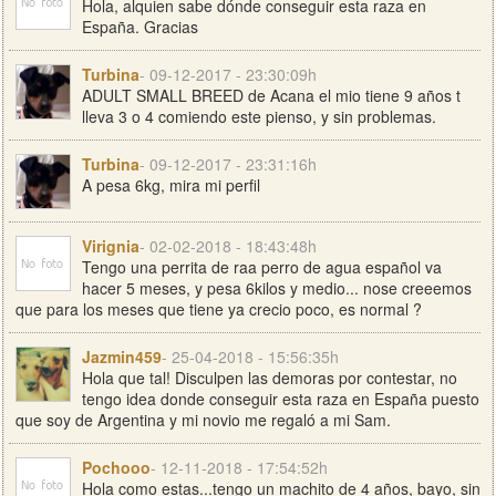
Hola, alquien sabe dónde conseguir esta raza en
España. Gracias
Turbina
- 09-12-2017 - 23:30:09h
ADULT SMALL BREED de Acana el mio tiene 9 años t
lleva 3 o 4 comiendo este pienso, y sin problemas.
Turbina
- 09-12-2017 - 23:31:16h
A pesa 6kg, mira mi perfil
Virignia
- 02-02-2018 - 18:43:48h
Tengo una perrita de raa perro de agua español va
hacer 5 meses, y pesa 6kilos y medio... nose creeemos
que para los meses que tiene ya crecio poco, es normal ?
Jazmin459
- 25-04-2018 - 15:56:35h
Hola que tal! Disculpen las demoras por contestar, no
tengo idea donde conseguir esta raza en España puesto
que soy de Argentina y mi novio me regaló a mi Sam.
Pochooo
- 12-11-2018 - 17:54:52h
Hola como estas...tengo un machito de 4 años, bayo, sin