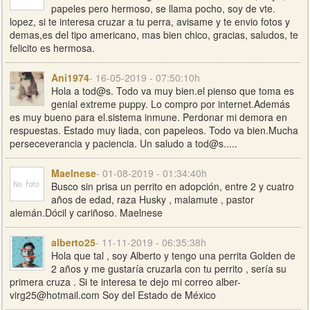
papeles pero hermoso, se llama pocho, soy de vte.
lopez, si te interesa cruzar a tu perra, avisame y te envio fotos y
demas,es del tipo americano, mas bien chico, gracias, saludos, te
felicito es hermosa.
Ani1974
- 16-05-2019 - 07:50:10h
Hola a tod@s. Todo va muy bien.el pienso que toma es
genial extreme puppy. Lo compro por internet.Además
es muy bueno para el.sistema inmune. Perdonar mi demora en
respuestas. Estado muy liada, con papeleos. Todo va bien.Mucha
perseceverancia y paciencia. Un saludo a tod@s.....
Maelnese
- 01-08-2019 - 01:34:40h
Busco sin prisa un perrito en adopción, entre 2 y cuatro
años de edad, raza Husky , malamute , pastor
alemán.Dócil y cariñoso. Maelnese
alberto25
- 11-11-2019 - 06:35:38h
Hola que tal , soy Alberto y tengo una perrita Golden de
2 años y me gustaría cruzarla con tu perrito , sería su
primera cruza . Si te interesa te dejo mi correo
alber-
virg25@hotmail.com
Soy del Estado de México