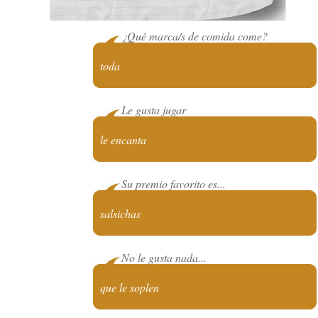
¿Qué marca/s de comida come?
toda
Le gusta jugar
le encanta
Su premio favorito es...
salsichas
No le gusta nada...
que le soplen