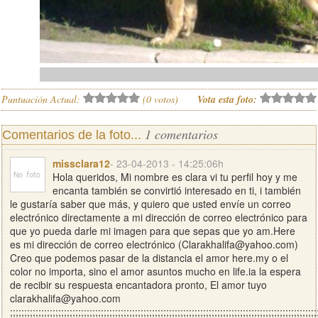
Puntuación Actual:
(
0
votos)
Vota esta foto:
1 comentarios
Comentarios de la foto...
missclara12
- 23-04-2013 - 14:25:06h
Hola queridos, Mi nombre es clara vi tu perfil hoy y me
encanta también se convirtió interesado en ti, i también
le gustaría saber que más, y quiero que usted envíe un correo
electrónico directamente a mi dirección de correo electrónico para
que yo pueda darle mi imagen para que sepas que yo am.Here
es mi dirección de correo electrónico (
Clarakhalifa@yahoo.com
)
Creo que podemos pasar de la distancia el amor here.my o el
color no importa, sino el amor asuntos mucho en life.ia la espera
de recibir su respuesta encantadora pronto, El amor tuyo
clarakhalifa@yahoo.com
;;;;;;;;;;;;;;;;;;;;;;;;;;;;;;;;;;;;;;;;;;;;;;;;;;;;;;;;;;;;;;;;;;;;;;;;;;;;;;;;;;;;;;;;;;;;;;;;;;;;;;;;;;;;