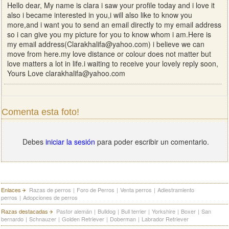
Hello dear, My name is clara i saw your profile today and i love it
also i became interested in you,i will also like to know you
more,and i want you to send an email directly to my email address
so i can give you my picture for you to know whom i am.Here is
my email address(
Clarakhalifa@yahoo.com
) i believe we can
move from here.my love distance or colour does not matter but
love matters a lot in life.i waiting to receive your lovely reply soon,
Yours Love
clarakhalifa@yahoo.com
Comenta esta foto!
Debes
iniciar la sesión
para poder escribir un comentario.
Enlaces
Razas de perros
|
Foro de Perros
|
Venta perros
|
Adiestramiento
perros
|
Adopciones de perros
Razas destacadas
Pastor alemán
|
Bulldog
|
Bull terrier
|
Yorkshire
|
Boxer
|
San
bernardo
|
Schnauzer
|
Golden Retriever
|
Doberman
|
Labrador Retriever