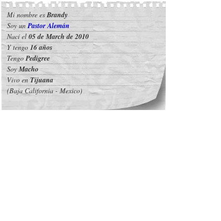
Mi nombre es
Brandy
Soy un
Pastor Alemán
Nací el
05 de March de 2010
Y tengo
16 años
Tengo
Pedigree
Soy
Macho
Vivo en
Tijuana
(Baja California - Mexico)