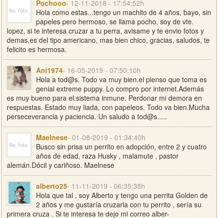
Pochooo
- 12-11-2018 - 17:54:52h
Hola como estas...tengo un machito de 4 años, bayo, sin
papeles pero hermoso, se llama pocho, soy de vte.
lopez, si te interesa cruzar a tu perra, avisame y te envio fotos y
demas,es del tipo americano, mas bien chico, gracias, saludos, te
felicito es hermosa.
Ani1974
- 16-05-2019 - 07:50:10h
Hola a tod@s. Todo va muy bien.el pienso que toma es
genial extreme puppy. Lo compro por internet.Además
es muy bueno para el.sistema inmune. Perdonar mi demora en
respuestas. Estado muy liada, con papeleos. Todo va bien.Mucha
perseceverancia y paciencia. Un saludo a tod@s.....
Maelnese
- 01-08-2019 - 01:34:40h
Busco sin prisa un perrito en adopción, entre 2 y cuatro
años de edad, raza Husky , malamute , pastor
alemán.Dócil y cariñoso. Maelnese
alberto25
- 11-11-2019 - 06:35:38h
Hola que tal , soy Alberto y tengo una perrita Golden de
2 años y me gustaría cruzarla con tu perrito , sería su
primera cruza . Si te interesa te dejo mi correo
alber-