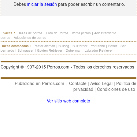
Debes
iniciar la sesión
para poder escribir un comentario.
Enlaces
Razas de perros
|
Foro de Perros
|
Venta perros
|
Adiestramiento
perros
|
Adopciones de perros
Razas destacadas
Pastor alemán
|
Bulldog
|
Bull terrier
|
Yorkshire
|
Boxer
|
San
bernardo
|
Schnauzer
|
Golden Retriever
|
Doberman
|
Labrador Retriever
Copyright © 1997-2015 Perros.com - Todos los derechos reservados
Publicidad en Perros.com
|
Contacte
|
Aviso Legal
|
Política de
privacidad
|
Condiciones de uso
Ver sitio web completo