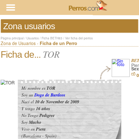
Zona usuarios
Página principal
/
Usuarios
/
Ficha BETH83
/
Ver ficha del perros
Zona de Usuarios -
Ficha de un Perro
TOR
Ficha de...
BE
Pie
Sex
0
Mi nombre es
TOR
Soy un
Dogo de Burdeos
Nací el
10 de November de 2009
Y tengo
16 años
No Tengo
Pedigree
Soy
Macho
Vivo en
Piera
(Barcelona - Spain)