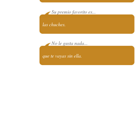
Su premio favorito es...
las chuches.
No le gusta nada...
que te vayas sin ella.