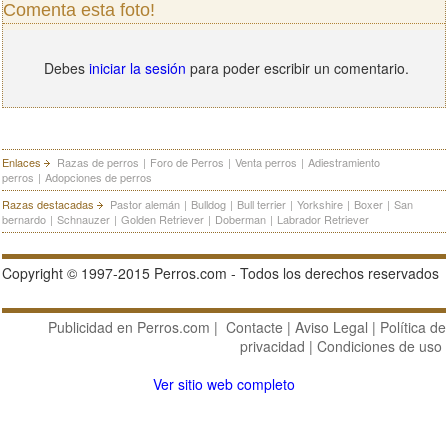
Comenta esta foto!
Debes
iniciar la sesión
para poder escribir un comentario.
Enlaces
Razas de perros
|
Foro de Perros
|
Venta perros
|
Adiestramiento
perros
|
Adopciones de perros
Razas destacadas
Pastor alemán
|
Bulldog
|
Bull terrier
|
Yorkshire
|
Boxer
|
San
bernardo
|
Schnauzer
|
Golden Retriever
|
Doberman
|
Labrador Retriever
Copyright © 1997-2015 Perros.com - Todos los derechos reservados
Publicidad en Perros.com
|
Contacte
|
Aviso Legal
|
Política de
privacidad
|
Condiciones de uso
Ver sitio web completo