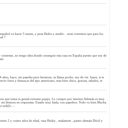
español va hacer 5 meses, y pesa 6kilos y medio... nose creeemos que para los
mal ?
r contestar, no tengo idea donde conseguir esta raza en España puesto que soy de
Sam.
 años, bayo, sin papeles pero hermoso, se llama pocho, soy de vte. lopez, si te
 envio fotos y demas,es del tipo americano, mas bien chico, gracias, saludos, te
nso que toma es genial extreme puppy. Lo compro por internet.Además es muy
r mi demora en respuestas. Estado muy liada, con papeleos. Todo va bien.Mucha
a tod@s.....
 entre 2 y cuatro años de edad, raza Husky , malamute , pastor alemán.Dócil y