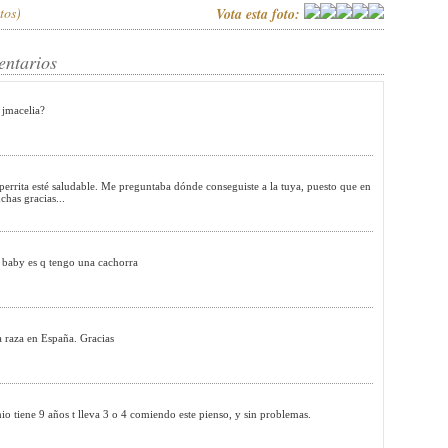
tos)
Vota esta foto:
entarios
 jmacelia?
 perrita esté saludable. Me preguntaba dónde conseguiste a la tuya, puesto que en
has gracias...
tu baby es q tengo una cachorra
a raza en España. Gracias
ene 9 años t lleva 3 o 4 comiendo este pienso, y sin problemas.