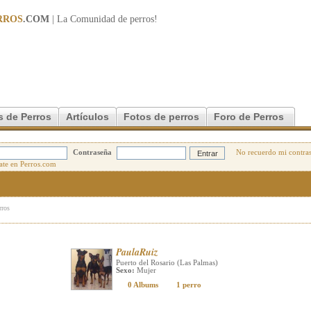
RROS
.COM
| La Comunidad de
perros
!
s de Perros
Artículos
Fotos de perros
Foro de Perros
Contraseña
No recuerdo mi contra
rros
PaulaRuiz
Puerto del Rosario (Las Palmas)
Sexo:
Mujer
0 Albums
1 perro