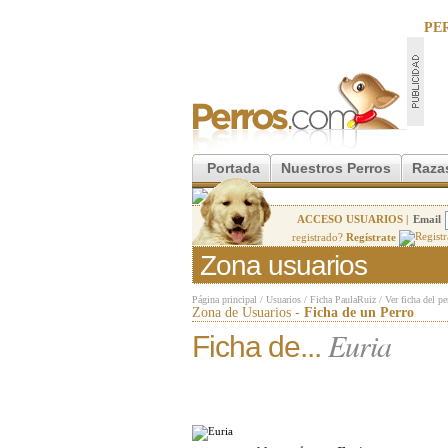
PE
Portada
Nuestros Perros
Raza
ACCESO USUARIOS |
Email
registrado?
Regístrate
Zona usuarios
Página principal
/
Usuarios
/
Ficha PaulaRuiz
/
Ver ficha del pe
Zona de Usuarios -
Ficha de un Perro
Euria
Ficha de...