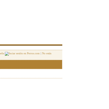
seña
|
No estás