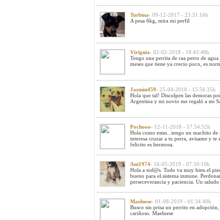
Turbina
- 09-12-2017 - 23:31:16h
A pesa 6kg, mira mi perfil
Virignia
- 02-02-2018 - 18:43:48h
Tengo una perrita de raa perro de agua 
meses que tiene ya crecio poco, es nor
Jazmin459
- 25-04-2018 - 15:56:35h
Hola que tal! Disculpen las demoras po
Argentina y mi novio me regaló a mi 
Pochooo
- 12-11-2018 - 17:54:52h
Hola como estas...tengo un machito de 4
interesa cruzar a tu perra, avisame y te
felicito es hermosa.
Ani1974
- 16-05-2019 - 07:50:10h
Hola a tod@s. Todo va muy bien.el pie
bueno para el.sistema inmune. Perdona
perseceverancia y paciencia. Un saludo 
Maelnese
- 01-08-2019 - 01:34:40h
Busco sin prisa un perrito en adopción,
cariñoso. Maelnese