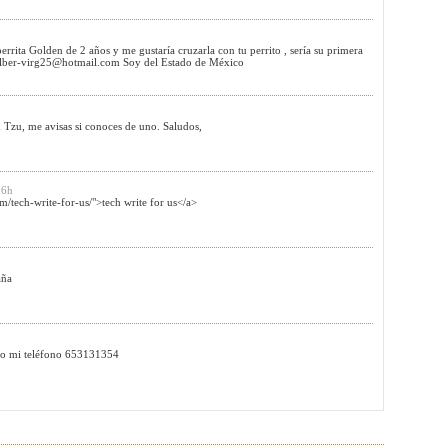
errita Golden de 2 años y me gustaría cruzarla con tu perrito , sería su primera
lber-virg25@hotmail.com
Soy del Estado de México
Tzu, me avisas si conoces de uno. Saludos,
56h
/tech-write-for-us/">tech write for us</a>
aña
dejo mi teléfono 653131354