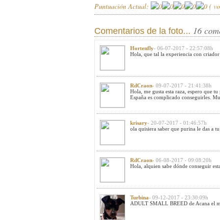
Puntuación Actual:
(
vo
16 com
Comentarios de la foto...
Hortenfly
- 06-07-2017 - 22:57:08h
Hola, que tal la experiencia con criador
RdCraon
- 09-07-2017 - 21:41:38h
Hola, me gusta esta raza, espero que tu
España es complicado conseguirles. Muc
krisary
- 20-07-2017 - 01:46:57h
ola quisiera saber que purina le das a 
RdCraon
- 06-08-2017 - 09:08:20h
Hola, alquien sabe dónde conseguir est
Turbina
- 09-12-2017 - 23:30:09h
ADULT SMALL BREED de Acana el mio ti