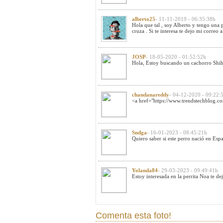
alberto25
- 11-11-2019 - 06:35:38h
Hola que tal , soy Alberto y tengo una p
cruza . Si te interesa te dejo mi correo
a
JOSP
- 18-05-2020 - 01:52:52h
Hola, Estoy buscando un cachorro Shih 
chandanareddy
- 04-12-2020 - 09:22:
<a href="https://www.trendstechblog.com
Sndga
- 16-01-2023 - 08:45:21h
Quiero saber si este perro nació en Esp
Yolanda84
- 29-03-2023 - 09:49:41h
Estoy interesada en la perrita Noa te 
Comenta esta foto!