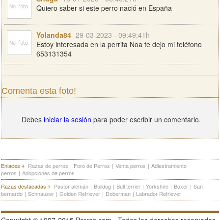
Quiero saber si este perro nació en España
Yolanda84
- 29-03-2023 - 09:49:41h
Estoy interesada en la perrita Noa te dejo mi teléfono
653131354
Comenta esta foto!
Debes
iniciar la sesión
para poder escribir un comentario.
Enlaces
Razas de perros
|
Foro de Perros
|
Venta perros
|
Adiestramiento
perros
|
Adopciones de perros
Razas destacadas
Pastor alemán
|
Bulldog
|
Bull terrier
|
Yorkshire
|
Boxer
|
San
bernardo
|
Schnauzer
|
Golden Retriever
|
Doberman
|
Labrador Retriever