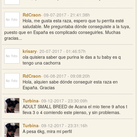
RdCraon
- 09-07-2017 - 21:41:38h
Hola, me gusta esta raza, espero que tu perrita esté
saludable. Me preguntaba dónde conseguiste a la tuya,
puesto que en España es complicado conseguirles. Muchas
gracias...
krisary
- 20-07-2017 - 01:46:57h
ola quisiera saber que purina le das a tu baby es q
tengo una cachorra
RdCraon
- 06-08-2017 - 09:08:20h
Hola, alquien sabe dónde conseguir esta raza en
España. Gracias
Turbina
- 09-12-2017 - 23:30:09h
ADULT SMALL BREED de Acana el mio tiene 9 años t
lleva 3 o 4 comiendo este pienso, y sin problemas.
Turbina
- 09-12-2017 - 23:31:16h
A pesa 6kg, mira mi perfil