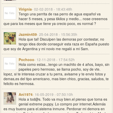
Virignia
- 02-02-2018 - 18:43:48h
Tengo una perrita de raa perro de agua español va
hacer 5 meses, y pesa 6kilos y medio... nose creeemos
que para los meses que tiene ya crecio poco, es normal ?
Jazmin459
- 25-04-2018 - 15:56:35h
Hola que tal! Disculpen las demoras por contestar, no
tengo idea donde conseguir esta raza en España puesto
que soy de Argentina y mi novio me regaló a mi Sam.
Pochooo
- 12-11-2018 - 17:54:52h
Hola como estas...tengo un machito de 4 años, bayo, sin
papeles pero hermoso, se llama pocho, soy de vte.
lopez, si te interesa cruzar a tu perra, avisame y te envio fotos y
demas,es del tipo americano, mas bien chico, gracias, saludos, te
felicito es hermosa.
Ani1974
- 16-05-2019 - 07:50:10h
Hola a tod@s. Todo va muy bien.el pienso que toma es
genial extreme puppy. Lo compro por internet.Además
es muy bueno para el.sistema inmune. Perdonar mi demora en