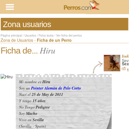
Zona usuarios
Página principal
/
Usuarios
/
Ficha isuka
/
Ver ficha del perros
Zona de Usuarios -
Ficha de un Perro
Hiru
Ficha de...
Isu
Sevi
Sex
1
Mi nombre es
Hiru
Soy un
Pointer Alemán de Pelo Corto
Nací el
25 de May de 2011
Y tengo
15 años
No Tengo
Pedigree
Soy
Macho
Vivo en
Sevilla
(Sevilla - Spain)