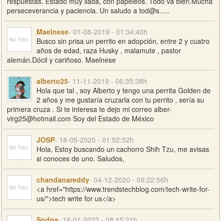
respuestas. Estado muy liada, con papeleos. Todo va bien.Mucha
perseceverancia y paciencia. Un saludo a tod@s.....
Maelnese
- 01-08-2019 - 01:34:40h
Busco sin prisa un perrito en adopción, entre 2 y cuatro
años de edad, raza Husky , malamute , pastor
alemán.Dócil y cariñoso. Maelnese
alberto25
- 11-11-2019 - 06:35:38h
Hola que tal , soy Alberto y tengo una perrita Golden de
2 años y me gustaría cruzarla con tu perrito , sería su
primera cruza . Si te interesa te dejo mi correo
alber-
virg25@hotmail.com
Soy del Estado de México
JOSP
- 18-05-2020 - 01:52:52h
Hola, Estoy buscando un cachorro Shih Tzu, me avisas
si conoces de uno. Saludos,
chandanareddy
- 04-12-2020 - 09:22:56h
<a href="https://www.trendstechblog.com/tech-write-for-
us/">tech write for us</a>
Sndga
- 16-01-2023 - 08:45:21h