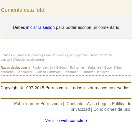
Comenta esta foto!
Debes
iniciar la sesión
para poder escribir un comentario.
Enlaces
Razas de perros
|
Foro de Perros
|
Venta perros
|
Adiestramiento
perros
|
Adopciones de perros
Razas destacadas
Pastor alemán
|
Bulldog
|
Bull terrier
|
Yorkshire
|
Boxer
|
San
bernardo
|
Schnauzer
|
Golden Retriever
|
Doberman
|
Labrador Retriever
Copyright © 1997-2015 Perros.com - Todos los derechos reservados
Publicidad en Perros.com
|
Contacte
|
Aviso Legal
|
Política de
privacidad
|
Condiciones de uso
Ver sitio web completo