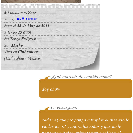
Mi nombre es
Zeus
Soy un
Bull Terrier
Nací el
23 de May de 2011
Y tengo
15 años
No Tengo
Pedigree
Soy
Macho
Vivo en
Chihuahua
(Chihuahua - Mexico)
¿Qué marca/s de comida come?
dog chow
Le gusta jugar
cada vez que me pongo a trapiar el piso eso lo
vuelve loco!! y adora los niños y que no le
pongan un balon enfrente por que llega al