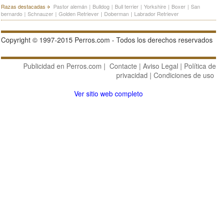
Razas destacadas
Pastor alemán
|
Bulldog
|
Bull terrier
|
Yorkshire
|
Boxer
|
San
bernardo
|
Schnauzer
|
Golden Retriever
|
Doberman
|
Labrador Retriever
Copyright © 1997-2015 Perros.com - Todos los derechos reservados
Publicidad en Perros.com
|
Contacte
|
Aviso Legal
|
Política de
privacidad
|
Condiciones de uso
Ver sitio web completo