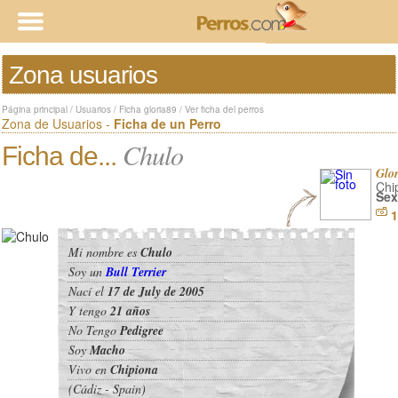
Zona usuarios
Página principal
/
Usuarios
/
Ficha gloria89
/
Ver ficha del perros
Zona de Usuarios -
Ficha de un Perro
Chulo
Ficha de...
Glo
Chi
Sex
1
Mi nombre es
Chulo
Soy un
Bull Terrier
Nací el
17 de July de 2005
Y tengo
21 años
No Tengo
Pedigree
Soy
Macho
Vivo en
Chipiona
(Cádiz - Spain)