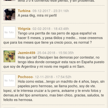
lleva 3 o 4 comiendo este pienso, y sin problemas.
Turbina
- 09-12-2017 - 23:31:16h
A pesa 6kg, mira mi perfil
Virignia
- 02-02-2018 - 18:43:48h
Tengo una perrita de raa perro de agua español va
hacer 5 meses, y pesa 6kilos y medio... nose creeemos
que para los meses que tiene ya crecio poco, es normal ?
Jazmin459
- 25-04-2018 - 15:56:35h
Hola que tal! Disculpen las demoras por contestar, no
tengo idea donde conseguir esta raza en España puesto
que soy de Argentina y mi novio me regaló a mi Sam.
Pochooo
- 12-11-2018 - 17:54:52h
Hola como estas...tengo un machito de 4 años, bayo, sin
papeles pero hermoso, se llama pocho, soy de vte.
lopez, si te interesa cruzar a tu perra, avisame y te envio fotos y
demas,es del tipo americano, mas bien chico, gracias, saludos, te
felicito es hermosa.