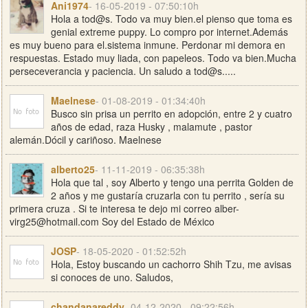
Ani1974
- 16-05-2019 - 07:50:10h
Hola a tod@s. Todo va muy bien.el pienso que toma es
genial extreme puppy. Lo compro por internet.Además
es muy bueno para el.sistema inmune. Perdonar mi demora en
respuestas. Estado muy liada, con papeleos. Todo va bien.Mucha
perseceverancia y paciencia. Un saludo a tod@s.....
Maelnese
- 01-08-2019 - 01:34:40h
Busco sin prisa un perrito en adopción, entre 2 y cuatro
años de edad, raza Husky , malamute , pastor
alemán.Dócil y cariñoso. Maelnese
alberto25
- 11-11-2019 - 06:35:38h
Hola que tal , soy Alberto y tengo una perrita Golden de
2 años y me gustaría cruzarla con tu perrito , sería su
primera cruza . Si te interesa te dejo mi correo
alber-
virg25@hotmail.com
Soy del Estado de México
JOSP
- 18-05-2020 - 01:52:52h
Hola, Estoy buscando un cachorro Shih Tzu, me avisas
si conoces de uno. Saludos,
chandanareddy
- 04-12-2020 - 09:22:56h