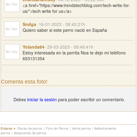
<a href="https://www.trendstechblog.com/tech-write-for-
us/">tech write for us</a>
Sndga
- 16-01-2023 - 08:45:21h
Quiero saber si este perro nació en España
Yolanda84
- 29-03-2023 - 09:49:41h
Estoy interesada en la perrita Noa te dejo mi teléfono
653131354
Comenta esta foto!
Debes
iniciar la sesión
para poder escribir un comentario.
Enlaces
Razas de perros
|
Foro de Perros
|
Venta perros
|
Adiestramiento
perros
|
Adopciones de perros