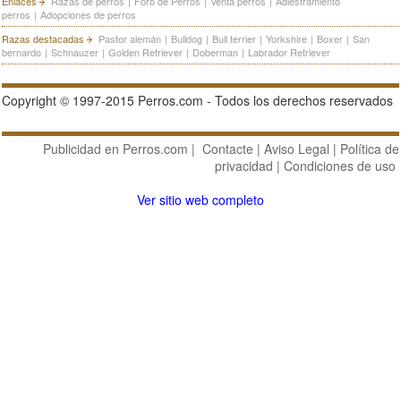
Enlaces
Razas de perros
|
Foro de Perros
|
Venta perros
|
Adiestramiento
perros
|
Adopciones de perros
Razas destacadas
Pastor alemán
|
Bulldog
|
Bull terrier
|
Yorkshire
|
Boxer
|
San
bernardo
|
Schnauzer
|
Golden Retriever
|
Doberman
|
Labrador Retriever
Copyright © 1997-2015 Perros.com - Todos los derechos reservados
Publicidad en Perros.com
|
Contacte
|
Aviso Legal
|
Política de
privacidad
|
Condiciones de uso
Ver sitio web completo