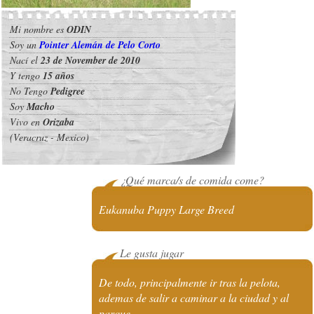
Mi nombre es
ODIN
Soy un
Pointer Alemán de Pelo Corto
Nací el
23 de November de 2010
Y tengo
15 años
No Tengo
Pedigree
Soy
Macho
Vivo en
Orizaba
(Veracruz - Mexico)
¿Qué marca/s de comida come?
Eukanuba Puppy Large Breed
Le gusta jugar
De todo, principalmente ir tras la pelota,
ademas de salir a caminar a la ciudad y al
parque