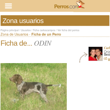
Zona usuarios
Página principal
/
Usuarios
/
Ficha carloscampos
/
Ver ficha del perros
Zona de Usuarios -
Ficha de un Perro
ODIN
Ficha de...
Car
Ori
Sex
0