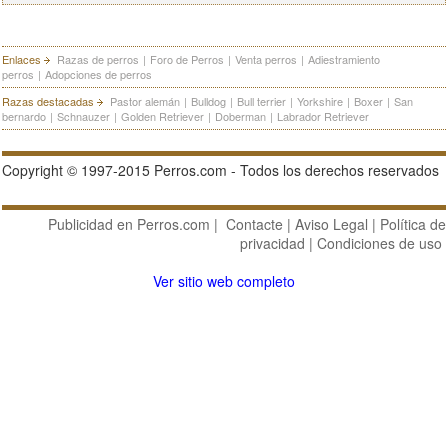
Enlaces
Razas de perros
|
Foro de Perros
|
Venta perros
|
Adiestramiento
perros
|
Adopciones de perros
Razas destacadas
Pastor alemán
|
Bulldog
|
Bull terrier
|
Yorkshire
|
Boxer
|
San
bernardo
|
Schnauzer
|
Golden Retriever
|
Doberman
|
Labrador Retriever
Copyright © 1997-2015 Perros.com - Todos los derechos reservados
Publicidad en Perros.com
|
Contacte
|
Aviso Legal
|
Política de
privacidad
|
Condiciones de uso
Ver sitio web completo