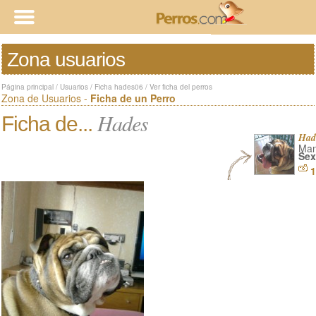
Zona usuarios
Página principal
/
Usuarios
/
Ficha hades06
/
Ver ficha del perros
Zona de Usuarios -
Ficha de un Perro
Hades
Ficha de...
Had
Man
Sex
1