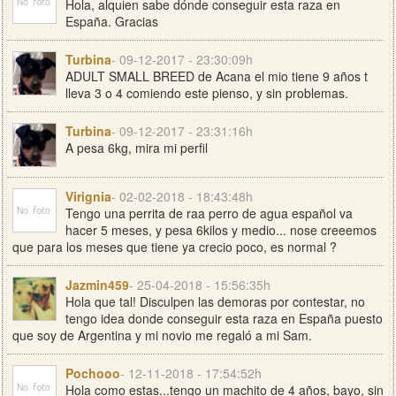
Hola, alquien sabe dónde conseguir esta raza en
España. Gracias
Turbina
- 09-12-2017 - 23:30:09h
ADULT SMALL BREED de Acana el mio tiene 9 años t
lleva 3 o 4 comiendo este pienso, y sin problemas.
Turbina
- 09-12-2017 - 23:31:16h
A pesa 6kg, mira mi perfil
Virignia
- 02-02-2018 - 18:43:48h
Tengo una perrita de raa perro de agua español va
hacer 5 meses, y pesa 6kilos y medio... nose creeemos
que para los meses que tiene ya crecio poco, es normal ?
Jazmin459
- 25-04-2018 - 15:56:35h
Hola que tal! Disculpen las demoras por contestar, no
tengo idea donde conseguir esta raza en España puesto
que soy de Argentina y mi novio me regaló a mi Sam.
Pochooo
- 12-11-2018 - 17:54:52h
Hola como estas...tengo un machito de 4 años, bayo, sin