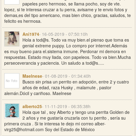
papeles pero hermoso, se llama pocho, soy de vte.
lopez, si te interesa cruzar a tu perra, avisame y te envio fotos y
demas,es del tipo americano, mas bien chico, gracias, saludos, te
felicito es hermosa.
Ani1974
- 16-05-2019 - 07:50:10h
Hola a tod@s. Todo va muy bien.el pienso que toma es
genial extreme puppy. Lo compro por internet.Además
es muy bueno para el.sistema inmune. Perdonar mi demora en
respuestas. Estado muy liada, con papeleos. Todo va bien.Mucha
perseceverancia y paciencia. Un saludo a tod@s.....
Maelnese
- 01-08-2019 - 01:34:40h
Busco sin prisa un perrito en adopción, entre 2 y cuatro
años de edad, raza Husky , malamute , pastor
alemán.Dócil y cariñoso. Maelnese
alberto25
- 11-11-2019 - 06:35:38h
Hola que tal , soy Alberto y tengo una perrita Golden de
2 años y me gustaría cruzarla con tu perrito , sería su
primera cruza . Si te interesa te dejo mi correo
alber-
virg25@hotmail.com
Soy del Estado de México