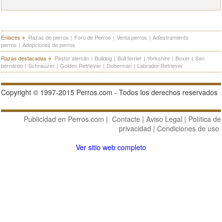
Enlaces
Razas de perros
|
Foro de Perros
|
Venta perros
|
Adiestramiento
perros
|
Adopciones de perros
Razas destacadas
Pastor alemán
|
Bulldog
|
Bull terrier
|
Yorkshire
|
Boxer
|
San
bernardo
|
Schnauzer
|
Golden Retriever
|
Doberman
|
Labrador Retriever
Copyright © 1997-2015 Perros.com - Todos los derechos reservados
Publicidad en Perros.com
|
Contacte
|
Aviso Legal
|
Política de
privacidad
|
Condiciones de uso
Ver sitio web completo