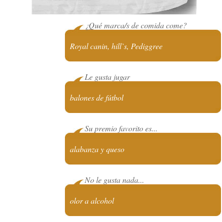
¿Qué marca/s de comida come?
Royal canin, hill`s, Pediggree
Le gusta jugar
balones de fútbol
Su premio favorito es...
alabanza y queso
No le gusta nada...
olor a alcohol