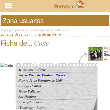
Zona usuarios
Página principal
/
Usuarios
/
Ficha ligija
/
Ver ficha del perros
Zona de Usuarios -
Ficha de un Perro
Crete
Ficha de...
Ligi
Val
Sex
1
Mi nombre es
Crete
Soy un
Perro de Montaña Bernés
Nací el
11 de February de 2008
Y tengo
18 años
Tengo
Pedigree
Soy
Hembra
Vivo en
Valmiera
(Valmieras - Latvia)